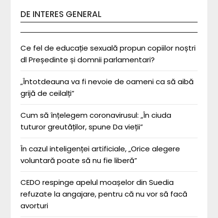
DE INTERES GENERAL
Ce fel de educație sexuală propun copiilor noștri
dl Președinte și domnii parlamentari?
„Întotdeauna va fi nevoie de oameni ca să aibă
grijă de ceilalți”
Cum să înțelegem coronavirusul: „În ciuda
tuturor greutăților, spune Da vieții”
În cazul inteligenței artificiale, „Orice alegere
voluntară poate să nu fie liberă”
CEDO respinge apelul moașelor din Suedia
refuzate la angajare, pentru că nu vor să facă
avorturi