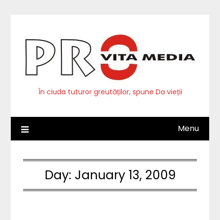
Skip
to
content
În ciuda tuturor greutăților, spune Da vieții
Menu
Day:
January 13, 2009