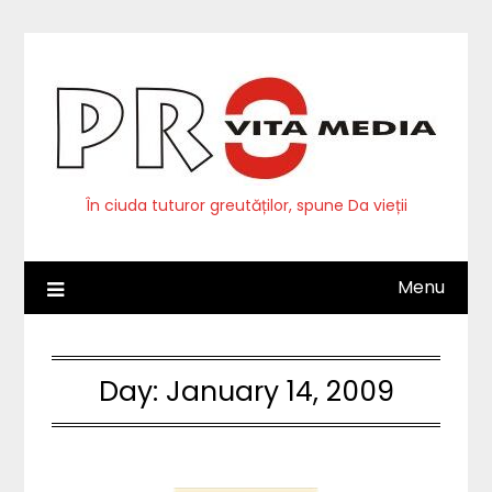
Skip
to
content
În ciuda tuturor greutăților, spune Da vieții
Menu
Day:
January 14, 2009