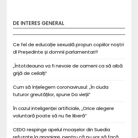
DE INTERES GENERAL
Ce fel de educație sexuală propun copiilor noștri
dl Președinte și domnii parlamentari?
„Întotdeauna va fi nevoie de oameni ca să aibă
grijă de ceilalți”
Cum să înțelegem coronavirusul: „În ciuda
tuturor greutăților, spune Da vieții”
În cazul inteligenței artificiale, „Orice alegere
voluntară poate să nu fie liberă”
CEDO respinge apelul moașelor din Suedia
refuzate la angajare, pentru că nu vor să facă