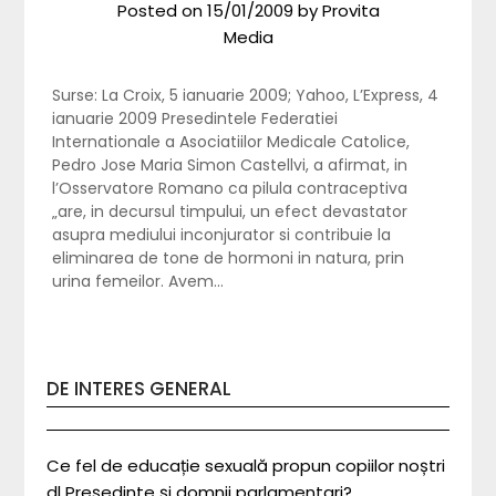
Posted on
15/01/2009
by
Provita
Media
Surse: La Croix, 5 ianuarie 2009; Yahoo, L’Express, 4
ianuarie 2009 Presedintele Federatiei
Internationale a Asociatiilor Medicale Catolice,
Pedro Jose Maria Simon Castellvi, a afirmat, in
l’Osservatore Romano ca pilula contraceptiva
„are, in decursul timpului, un efect devastator
asupra mediului inconjurator si contribuie la
eliminarea de tone de hormoni in natura, prin
urina femeilor. Avem…
DE INTERES GENERAL
Ce fel de educație sexuală propun copiilor noștri
dl Președinte și domnii parlamentari?