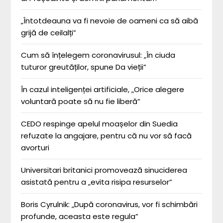
„Întotdeauna va fi nevoie de oameni ca să aibă
grijă de ceilalți”
Cum să înțelegem coronavirusul: „În ciuda
tuturor greutăților, spune Da vieții”
În cazul inteligenței artificiale, „Orice alegere
voluntară poate să nu fie liberă”
CEDO respinge apelul moașelor din Suedia
refuzate la angajare, pentru că nu vor să facă
avorturi
Universitari britanici promovează sinuciderea
asistată pentru a „evita risipa resurselor”
Boris Cyrulnik: „După coronavirus, vor fi schimbări
profunde, aceasta este regula”