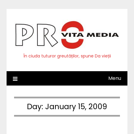
Skip
to
content
În ciuda tuturor greutăților, spune Da vieții
Menu
Day:
January 15, 2009