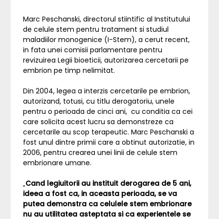
Marc Peschanski, directorul stiintific al Institutului
de celule stem pentru tratament si studiul
maladiilor monogenice (I-Stem), a cerut recent,
in fata unei comisii parlamentare pentru
revizuirea Legii bioeticii, autorizarea cercetarii pe
embrion pe timp nelimitat.
Din 2004, legea a interzis cercetarile pe embrion,
autorizand, totusi, cu titlu derogatoriu, unele
pentru o perioada de cinci ani, cu conditia ca cei
care solicita acest lucru sa demonstreze ca
cercetarile au scop terapeutic. Marc Peschanski a
fost unul dintre primii care a obtinut autorizatie, in
2006, pentru crearea unei linii de celule stem
embrionare umane.
„
Cand legiuitorii au instituit derogarea de 5 ani,
ideea a fost ca, in aceasta perioada, se va
putea demonstra ca celulele stem embrionare
nu au utilitatea asteptata si ca experientele se