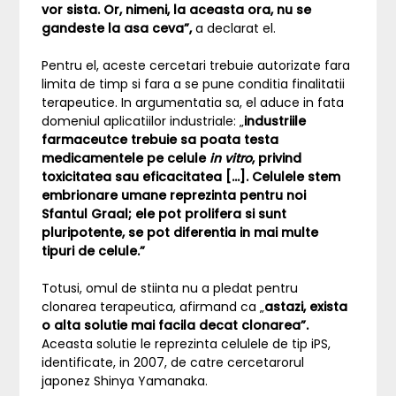
vor sista. Or, nimeni, la aceasta ora, nu se
gandeste la asa ceva”,
a declarat el.
Pentru el, aceste cercetari trebuie autorizate fara
limita de timp si fara a se pune conditia finalitatii
terapeutice. In argumentatia sa, el aduce in fata
domeniul aplicatiilor industriale: „
industriile
farmaceutce trebuie sa poata testa
medicamentele pe celule
in vitro
, privind
toxicitatea sau eficacitatea […]. Celulele stem
embrionare umane reprezinta pentru noi
Sfantul Graal; ele pot prolifera si sunt
pluripotente, se pot diferentia in mai multe
tipuri de celule.”
Totusi, omul de stiinta nu a pledat pentru
clonarea terapeutica, afirmand ca „
astazi, exista
o alta solutie mai facila decat clonarea”.
Aceasta solutie le reprezinta celulele de tip iPS,
identificate, in 2007, de catre cercetarorul
japonez Shinya Yamanaka.