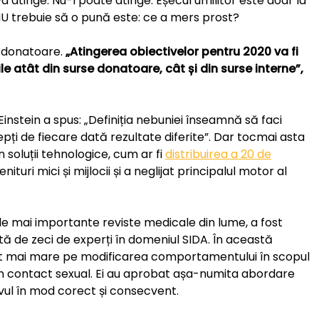
va atinge. Nu-l poate atinge. Eșecul umilitor este doar la
NU trebuie să o pună este: ce a mers prost?
r donatoare.
„Atingerea obiectivelor pentru 2020 va fi
le atât din surse donatoare, cât și din surse interne”,
instein a spus: „Definiția nebuniei înseamnă să faci
pți de fiecare dată rezultate diferite”. Dar tocmai asta
 soluții tehnologice, cum ar fi
distribuirea a 20 de
enituri mici și mijlocii și a neglijat principalul motor al
ele mai importante reviste medicale din lume, a fost
ă de zeci de experți în domeniul SIDA. În această
ent mai mare pe modificarea comportamentului în scopul
in contact sexual. Ei au aprobat așa-numita abordare
tivul în mod corect și consecvent.