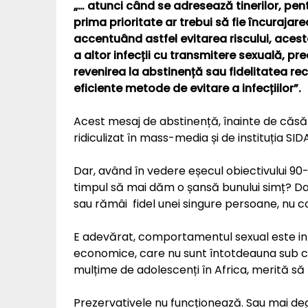
„… atunci când se adresează tinerilor, pen
prima prioritate ar trebui să fie încurajar
accentuând astfel evitarea riscului, acesta
a altor infecții cu transmitere sexuală, pr
revenirea la abstinență sau fidelitatea re
eficiente metode de evitare a infecțiilor”.
Acest mesaj de abstinență, înainte de căsăto
ridiculizat în mass-media și de instituția SIDA
Dar, având în vedere eșecul obiectivului 90-
timpul să mai dăm o șansă bunului simț? Dacă
sau rămâi fidel unei singure persoane, nu c
E adevărat, comportamentul sexual este infl
economice, care nu sunt întotdeauna sub c
mulțime de adolescenți în Africa, merită s
Prezervativele nu funcționează. Sau mai de