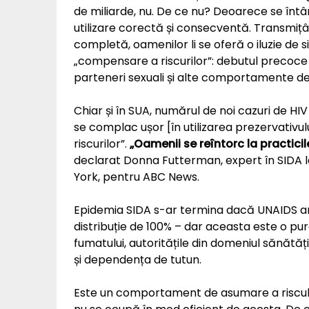
de miliarde, nu. De ce nu? Deoarece se întâm
utilizare corectă și consecventă. Transmiț
completă, oamenilor li se oferă o iluzie d
„compensare a riscurilor”: debutul precoce 
parteneri sexuali și alte comportamente de 
Chiar și în SUA, numărul de noi cazuri de HIV
se complac ușor [în utilizarea prezervativ
riscurilor”.
„Oamenii se reîntorc la practicil
declarat Donna Futterman, expert în SIDA l
York, pentru ABC News.
Epidemia SIDA s-ar termina dacă UNAIDS ar f
distribuție de 100% – dar aceasta este o pu
fumatului, autoritățile din domeniul sănătă
și dependența de tutun.
Este un comportament de asumare a riscul