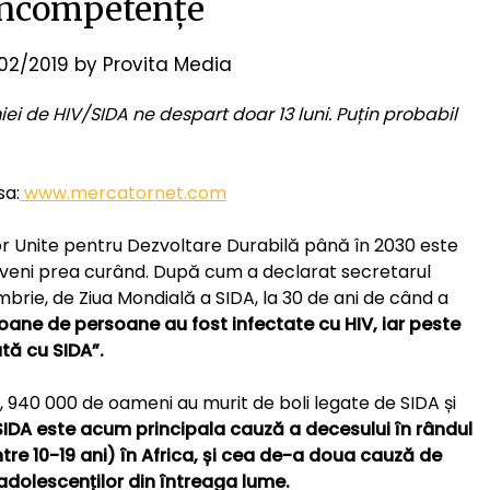
incompetențe
/02/2019
by
Provita Media
i de HIV/SIDA ne despart doar 13 luni. Puțin probabil
sa:
www.mercatornet.com
ilor Unite pentru Dezvoltare Durabilă până în 2030 este
te veni prea curând. După cum a declarat secretarul
embrie, de Ziua Mondială a SIDA, la 30 de ani de când a
ioane de persoane au fost infectate cu HIV, iar peste
tă cu SIDA”.
ONU, 940 000 de oameni au murit de boli legate de SIDA și
SIDA este acum principala cauză a decesului în rândul
tre 10-19 ani) în Africa, și cea de-a doua cauză de
 adolescenților din întreaga lume.