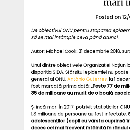
mari 
Posted on
12
De obiectivul ONU pentru stoparea epidemie
să se mai întâmple ceva până atunci.
Autor: Michael Cook, 31 decembrie 2018, sur
Unul dintre obiectivele Organizației Națiun
dispariția SIDA. Sfârșitul epidemiei nu poa
general al ONU,
António Guterres
, la 1 dec
fost marcată prima dată:
„Peste 77 de mil
35 de milioane au murit de o boală asocia
Și încă mor. În 2017, potrivit statisticilor 
1,8 milioane de persoane au fost infectate.
adolescenților (copii cu vârsta cuprinsă în
deces cel mai frecvent întâlnită în rândul