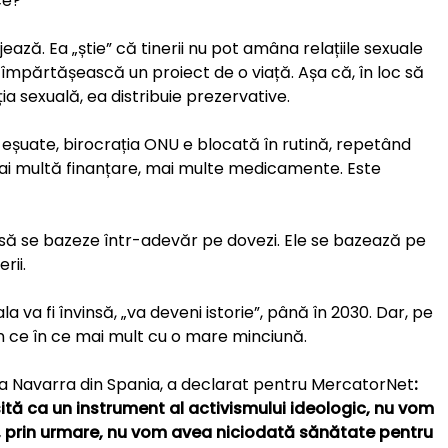
ce?
jează. Ea „știe” că tinerii nu pot amâna relațiile sexuale
mpărtășească un proiect de o viață. Așa că, în loc să
a sexuală, ea distribuie prezervative.
ii eșuate, birocrația ONU e blocată în rutină, repetând
ai multă finanțare, mai multe medicamente. Este
tat să se bazeze într-adevăr pe dovezi. Ele se bazează pe
rii.
 va fi învinsă, „va deveni istorie”, până în 2030. Dar, pe
 ce în ce mai mult cu o mare minciună.
atea Navarra din Spania, a declarat pentru MercatorNet
:
ită ca un instrument al activismului ideologic, nu vom
i, prin urmare, nu vom avea niciodată sănătate pentru