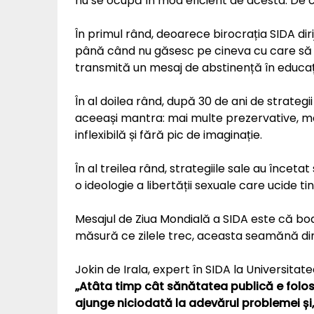
nu se ocupă în mod eficient de acesta. De 
În primul rând, deoarece birocrația SIDA diri
până când nu găsesc pe cineva cu care să î
transmită un mesaj de abstinență în educați
În al doilea rând, după 30 de ani de strateg
aceeași mantra: mai multe prezervative, m
inflexibilă și fără pic de imaginație.
În al treilea rând, strategiile sale au înce
o ideologie a libertății sexuale care ucide tine
Mesajul de Ziua Mondială a SIDA este că boala
măsură ce zilele trec, aceasta seamănă din
Jokin de Irala, expert în SIDA la Universit
„Atâta timp cât sănătatea publică e folos
ajunge niciodată la adevărul problemei ș