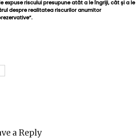
xpuse riscului presupune atât a le îngriji, cât și a le
rul despre realitatea riscurilor anumitor
rezervative”.
ve a Reply