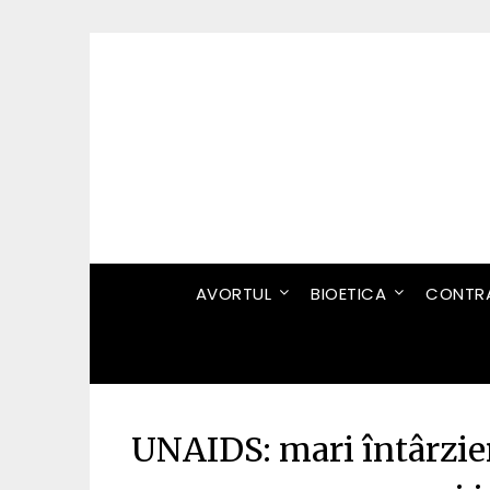
Skip
to
content
AVORTUL
BIOETICA
CONTRA
UNAIDS: mari întârzier