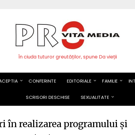
În ciuda tuturor greutăților, spune Da vieții
CEPTIA
CONFERINTE
EDITORIALE
FAMILIE
IN
SCRISORI DESCHISE
SEXUALITATE
i în realizarea programului și