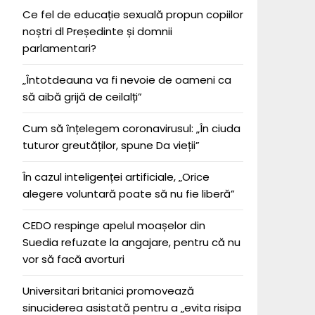
Ce fel de educație sexuală propun copiilor
noștri dl Președinte și domnii
parlamentari?
„Întotdeauna va fi nevoie de oameni ca
să aibă grijă de ceilalți”
Cum să înțelegem coronavirusul: „În ciuda
tuturor greutăților, spune Da vieții”
În cazul inteligenței artificiale, „Orice
alegere voluntară poate să nu fie liberă”
CEDO respinge apelul moașelor din
Suedia refuzate la angajare, pentru că nu
vor să facă avorturi
Universitari britanici promovează
sinuciderea asistată pentru a „evita risipa