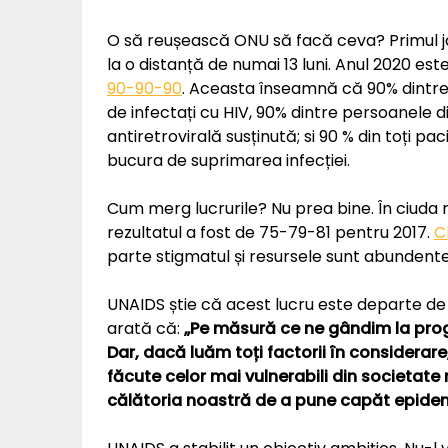
O să reușească ONU să facă ceva? Primul ja
la o distanță de numai 13 luni. Anul 2020 est
90-90-90
. Aceasta înseamnă că 90% dintre 
de infectați cu HIV, 90% dintre persoanele d
antiretrovirală susținută; si 90 % din toți pa
bucura de suprimarea infecției.
Cum merg lucrurile? Nu prea bine. În ciuda re
rezultatul a fost de 75-79-81 pentru 2017.
C
parte stigmatul și resursele sunt abundente
UNAIDS știe că acest lucru este departe de a 
arată că:
„Pe măsură ce ne gândim la progr
Dar, dacă luăm toți factorii în considerare,
făcute celor mai vulnerabili din societate
călătoria noastră de a pune capăt epidemi