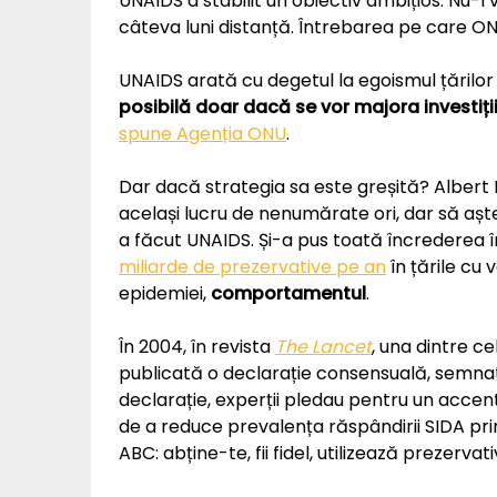
UNAIDS a stabilit un obiectiv ambițios. Nu-l 
câteva luni distanță. Întrebarea pe care O
UNAIDS arată cu degetul la egoismul țărilo
posibilă doar dacă se vor majora investiții
spune Agenția ONU
.
Dar dacă strategia sa este greșită? Albert E
același lucru de nenumărate ori, dar să aște
a făcut UNAIDS. Și-a pus toată încrederea în
miliarde de prezervative pe an
în țările cu v
epidemiei,
comportamentul
.
În 2004, în revista
The Lancet
, una dintre c
publicată o declarație consensuală, semnat
declarație, experții pledau pentru un acc
de a reduce prevalența răspândirii SIDA pr
ABC: abține-te, fii fidel, utilizează prezerva