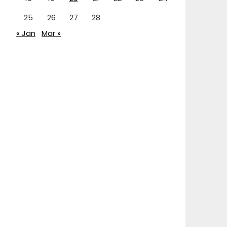
25
26
27
28
« Jan
Mar »