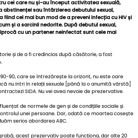
tru cei care nu și-au început activitatea sexuală,
ea abstinenței sau întârzierea debutului sexual,
 fiind cel mai bun mod de a preveni infecția cu HIV și
ecum și a sarcinii nedorite. După debutul sexual,
ciprocă cu un partener neinfectat sunt cele mai
rie și de a fi credincios după căsătorie, a fost
.
90-90, care se întrezărește la orizont, nu este oare
 nu intri în relații sexuale [până la o anumită vârstă]
ontractezi SIDA. Nu vei avea nevoie de prezervative.
uențat de normele de gen și de condițiile sociale și
ontrolul unei persoane. Dar, odată ce moartea cosește
ă luăm serios abordarea ABC.
grabă, acest prezervativ poate funcționa, dar alte 20