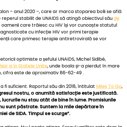
lon – anul 2020 –, care ar marca stoparea bolii se află
e reperul stabilit de UNAIDS să atingă obiectivul său
de
oamenii care trăiesc cu HIV își vor cunoaște statutul
iagnosticate cu infecție HIV vor primi terapie
cienții care primesc terapie antiretrovirală se vor
toricii optimiste a șefului UNAIDS, Michel Sidibé,
hiar și în Statele Unite
, unde boala și-a pierdut în mare
, cifra este de aproximativ 86-62-49 .
fi suficient. Raportul său din 2018, întitulat
Miles To Go
,
esul nostru, o anumită satisfacție este justificată.
 lucrurile nu stau atât de bine în lume. Promisiunile
 nu sunt păstrate. Suntem la mile depărtare în
ei de SIDA. Timpul se scurge”.