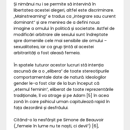
Și nimănui nu i se permite să intervină în
libertatea acestei alegeri, altfel este discriminare.
„Mainstreaming” e tradus ca „integrare sau curent
dominant” și are menirea de a defini noua
imagine a omului în politică și societate. Astfel de
modificări arbitrare ale sexului sunt îndreptate
spre domeniile cele mai sensibile ale omului –
sexualitatea, iar ca grup țintă al acestei
arbitrarități a fost aleasă femeia.
În spatele tuturor acestor lucruri stă intenția
ascunsă de a o „elibera” de toate stereotipurile
comportamentale date de natură. Ideologilor
gender le-a fost clar de la bun început că
„eternul feminin”, eliberat de toate reprezentările
tradiționale, îl va atrage și pe Adam [5] în acea
zonă în care psihicul uman capitulează rapid în
fața dezordinii și desfrâului.
Citând-o la nesfârșit pe Simone de Beauvoir
(„femeie în lume nu te naști, ci devii”) [6],