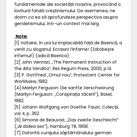
fundamentale ale societății noastre, provocând o
lovitură fatală creștinismului. De asemenea, ne
dorim ca ea să aprofundeze perspectiva asupra
genderismului, într-un context mai larg.
Note:
[1] Voltaire, în ura lui implacabilă față de Biserică, a
venit cu sloganul: Ecrasez l’Infame! (Zdrobește
infamul!) (adică Biserica)
[2] John Vennari, „The Permanent Instruction of
the Alta Vendita”, Rex Regum Press, 2000, p.14
[3] P. Gottfried „Omul nou”, Protestant Center for
Worldview, 1982.
[4] Marilyn Ferguson: Die sanfte Verschwörung
(Marilyn Ferguson: „Conspirația tăcerii”), Basel,
1982.
[5] Johann Wolfgang von Goethe: Faust, Colecții,
vol. II, p. 362
[6] Simone de Beauvoir, „Das zweite Geschlecht”
(„Al doilea sex”), Hamburg TB, 1968.
[7] Datorită curajului săptămânalului german