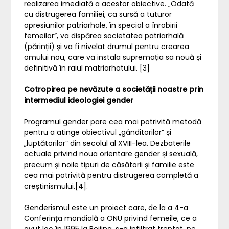
realizarea imediată a acestor obiective. „Odată
cu distrugerea familiei, ca sursă a tuturor
opresiunilor patriarhale, în special a înrobirii
femeilor”, va dispărea societatea patriarhală
(părinții) și va fi nivelat drumul pentru crearea
omului nou, care va instala supremația sa nouă și
definitivă în raiul matriarhatului. [3]
Cotropirea pe nevăzute a societății noastre prin
intermediul ideologiei gender
Programul gender pare cea mai potrivită metodă
pentru a atinge obiectivul „gânditorilor” și
„luptătorilor” din secolul al XVIII-lea. Dezbaterile
actuale privind noua orientare gender și sexuală,
precum și noile tipuri de căsătorii și familie este
cea mai potrivită pentru distrugerea completă a
creștinismului.[4].
Genderismul este un proiect care, de la a 4-a
Conferința mondială a ONU privind femeile, ce a