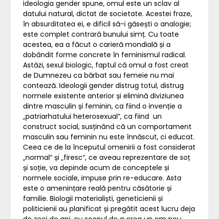
ideologia gender spune, omul este un sclav al
datului natural, dictat de societate. Acestei fraze,
în absurditatea ei, e dificil să-i găsești o analogie;
este complet contrară bunului simț. Cu toate
acestea, ea a făcut o carieră mondială și a
dobândit forme concrete în feminismul radical.
Astăzi, sexul biologic, faptul că omul a fost creat
de Dumnezeu ca bărbat sau femeie nu mai
contează. Ideologii gender distrug totul, distrug
normele existente anterior și elimină diviziunea
dintre masculin și feminin, ca fiind o invenție a
„patriarhatului heterosexual”, ca fiind un
construct social, susținând că un comportament
masculin sau feminin nu este înnăscut, ci educat.
Ceea ce de la începutul omenirii a fost considerat
„normal“ și „firesc“, ce aveau reprezentare de soț
și soție, va depinde acum de conceptele și
normele sociale, impuse prin re-educare. Asta
este o amenințare reală pentru căsătorie și
familie. Biologii materialiști, geneticienii și
politicienii au planificat și pregătit acest lucru deja