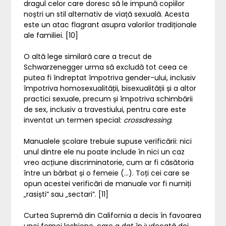
dragul celor care doresc să le impună copiilor
noștri un stil alternativ de viață sexuală. Acesta
este un atac flagrant asupra valorilor tradiționale
ale familiei. [10]
O altă lege similară care a trecut de
Schwarzenegger urma să excludă tot ceea ce
putea fi îndreptat împotriva gender-ului, inclusiv
împotriva homosexualității, bisexualității și a altor
practici sexuale, precum și împotriva schimbării
de sex, inclusiv a travestiului, pentru care este
inventat un termen special:
crossdressing
.
Manualele școlare trebuie supuse verificării: nici
unul dintre ele nu poate include în nici un caz
vreo acțiune discriminatorie, cum ar fi căsătoria
între un bărbat și o femeie (…). Toți cei care se
opun acestei verificări de manuale vor fi numiți
„rasiști” sau „sectari”. [11]
Curtea Supremă din California a decis în favoarea