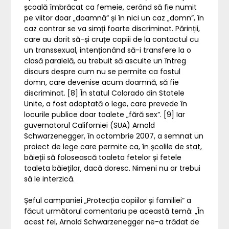
școală îmbrăcat ca femeie, cerând să fie numit
pe viitor doar „doamnă“ și în nici un caz „domn”, în
caz contrar se va simți foarte discriminat. Părinții,
care au dorit să-și cruțe copiii de la contactul cu
un transsexual, intenționând să-i transfere la o
clasă paralelă, au trebuit să asculte un întreg
discurs despre cum nu se permite ca fostul
domn, care devenise acum doamnă, să fie
discriminat. [8] În statul Colorado din Statele
Unite, a fost adoptată o lege, care prevede în
locurile publice doar toalete „fără sex”. [9] Iar
guvernatorul Californiei (SUA) Arnold
Schwarzenegger, în octombrie 2007, a semnat un
proiect de lege care permite ca, în școlile de stat,
băieții să folosească toaleta fetelor și fetele
toaleta băieților, dacă doresc. Nimeni nu ar trebui
să le interzică.
Șeful campaniei „Protecția copiilor și familiei“ a
făcut următorul comentariu pe această temă: „În
acest fel, Arnold Schwarzenegger ne-a trădat de