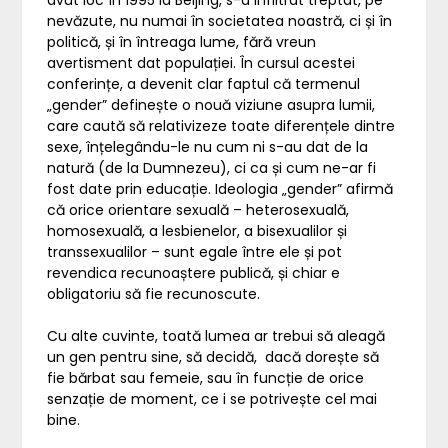
avut loc în 1995 la Beijing, s-a infiltrat treptat, pe
nevăzute, nu numai în societatea noastră, ci și în
politică, și în întreaga lume, fără vreun
avertisment dat populației. În cursul acestei
conferințe, a devenit clar faptul că termenul
„gender” definește o nouă viziune asupra lumii,
care caută să relativizeze toate diferențele dintre
sexe, înțelegându-le nu cum ni s-au dat de la
natură (de la Dumnezeu), ci ca și cum ne-ar fi
fost date prin educație. Ideologia „gender” afirmă
că orice orientare sexuală – heterosexuală,
homosexuală, a lesbienelor, a bisexualilor și
transsexualilor – sunt egale între ele și pot
revendica recunoaștere publică, și chiar e
obligatoriu să fie recunoscute.
Cu alte cuvinte, toată lumea ar trebui să aleagă
un gen pentru sine, să decidă, dacă dorește să
fie bărbat sau femeie, sau în funcție de orice
senzație de moment, ce i se potrivește cel mai
bine.