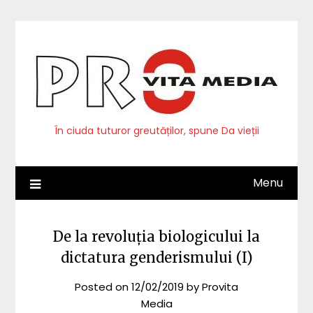
Skip
to
content
În ciuda tuturor greutăților, spune Da vieții
Menu
De la revoluția biologicului la
dictatura genderismului (I)
Posted on
12/02/2019
by
Provita
Media