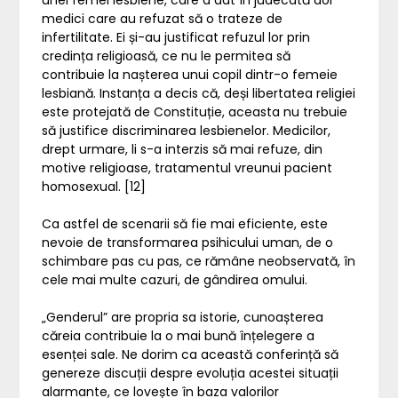
unei femei lesbiene, care a dat în judecată doi
medici care au refuzat să o trateze de
infertilitate. Ei și-au justificat refuzul lor prin
credința religioasă, ce nu le permitea să
contribuie la nașterea unui copil dintr-o femeie
lesbiană. Instanța a decis că, deși libertatea religiei
este protejată de Constituție, aceasta nu trebuie
să justifice discriminarea lesbienelor. Medicilor,
drept urmare, li s-a interzis să mai refuze, din
motive religioase, tratamentul vreunui pacient
homosexual. [12]
Ca astfel de scenarii să fie mai eficiente, este
nevoie de transformarea psihicului uman, de o
schimbare pas cu pas, ce rămâne neobservată, în
cele mai multe cazuri, de gândirea omului.
„Genderul” are propria sa istorie, cunoașterea
căreia contribuie la o mai bună înțelegere a
esenței sale. Ne dorim ca această conferință să
genereze discuții despre evoluția acestei situații
alarmante, ce lovește în baza valorilor