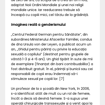
de zeci de ani, cu scopul de a crea un om nou,
adaptat Noii Ordini Mondiale și unei noi religii
mondiale unice. Iar reeducarea trebuie să
înceapă cu copiii mici, cel târziu de la grădiniță.
Imaginea reală a genderismului
„Centrul Federal German pentru Sănătate”, din
subordinea Ministerului Afacerilor Familiei, condus
de dna Ursula von der Leyen, a publicat acum un
an, „Ghidul pentru părinți cu privire la educația
sexuală a copilului” (destinat pentru grupele de
vârstă 1-3 și 4-6 ani). Un ghid tipărit în sute de mii
de exemplare (finanțat din bani contribuabililor) a
fost distribuit gratuit. În el, părinții și bunicii sau cei
responsabili de copii erau îndemnați să-i
stimuleze sexual pe copiii lor. [7]
Un profesor de la o școală din New York, în 2006,
s-a identificat atât de mult cu un rol de femeie,
încât a decis să devină femeie. S-a supus unei
operații chirurgicale transsexuale și a venit apoi la