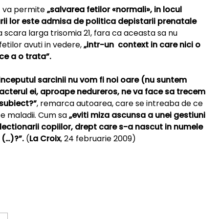
st va permite
„salvarea fetilor «normali», in locul
rii lor este admisa de politica depistarii prenatale
la scara larga trisomia 21, fara ca aceasta sa nu
etilor avuti in vedere,
„intr-un context in care nici o
e a o trata”.
a inceputul sarcinii nu vom fi noi oare (nu suntem
aracterul ei, aproape nedureros, ne va face sa trecem
 subiect?”
, remarca autoarea, care se intreaba de ce
te maladii. Cum sa
„eviti miza ascunsa a unei gestiuni
lectionarii copiilor, drept care s-a nascut in numele
 (…)?”.
(
La Croix
, 24 februarie 2009)