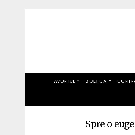
Skip
to
content
AVORTUL
BIOETICA
CONTRA
Spre o euge