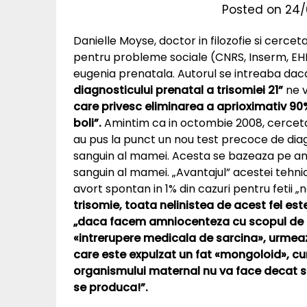
Posted on
24/
Danielle Moyse, doctor in filozofie si cerceta
pentru probleme sociale (CNRS, Inserm, EHE
eugenia prenatala. Autorul se intreaba da
diagnosticului prenatal a trisomiei 21”
ne 
care privesc eliminarea a aprioximativ 90% 
boli”.
Amintim ca in octombie 2008, cercetat
au pus la punct un nou test precoce de diagn
sanguin al mamei. Acesta se bazeaza pe anal
sanguin al mamei. „Avantajul” acestei tehn
avort spontan in 1% din cazuri pentru fetii „
trisomie, toata nelinistea de acest fel est
„daca facem amniocenteza cu scopul de a 
«intrerupere medicala de sarcina», urmeaz
care este expulzat un fat «mongoloid», cum
organismului maternal nu va face decat sa
se produca!”.