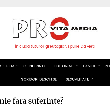
În ciuda tuturor greutăților, spune Da vieții
CEPTIA
CONFERINTE
EDITORIALE
FAMILIE
IN
SCRISORI DESCHISE
SEXUALITATE
nie fara suferinte?