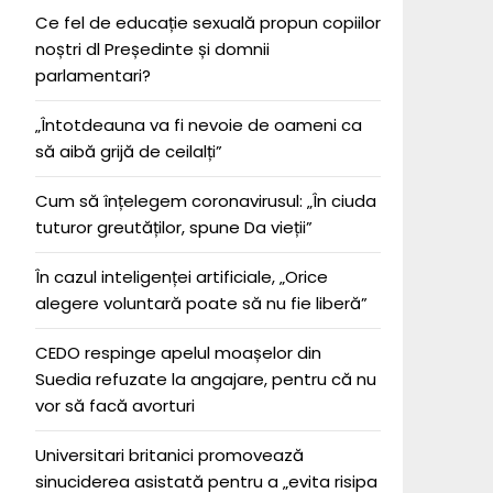
Ce fel de educație sexuală propun copiilor
noștri dl Președinte și domnii
parlamentari?
„Întotdeauna va fi nevoie de oameni ca
să aibă grijă de ceilalți”
Cum să înțelegem coronavirusul: „În ciuda
tuturor greutăților, spune Da vieții”
În cazul inteligenței artificiale, „Orice
alegere voluntară poate să nu fie liberă”
CEDO respinge apelul moașelor din
Suedia refuzate la angajare, pentru că nu
vor să facă avorturi
Universitari britanici promovează
sinuciderea asistată pentru a „evita risipa