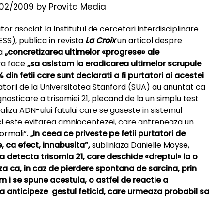
02/2009
by
Provita Media
tor asociat la Institutul de cercetari interdisciplinare
SS), publica in revista
La Croix
un articol despre
ca
„concretizarea ultimelor «progrese» ale
va face
„sa asistam la eradicarea ultimelor scrupule
din fetii care sunt declarati a fi purtatori ai acestei
orii de la Universitatea Stanford (SUA) au anuntat ca
osticare a trisomiei 21, plecand de la un simplu test
iza ADN-ului fatului care se gaseste in sistemul
ici este evitarea amniocentezei, care antreneaza un
normali”.
„In ceea ce priveste pe fetii purtatori de
e, ca efect, innabusita”,
subliniaza Danielle Moyse,
detecta trisomia 21, care deschide «dreptul» la o
a ca, in caz de pierdere spontana de sarcina, prin
 i se spune acestuia, o astfel de reactie a
 anticipeze gestul feticid, care urmeaza probabil sa