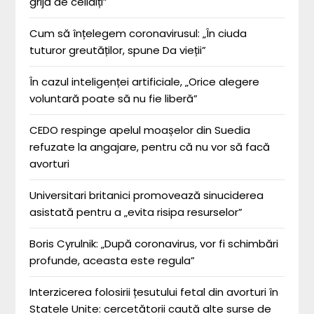
grijă de ceilalți”
Cum să înțelegem coronavirusul: „În ciuda
tuturor greutăților, spune Da vieții”
În cazul inteligenței artificiale, „Orice alegere
voluntară poate să nu fie liberă”
CEDO respinge apelul moașelor din Suedia
refuzate la angajare, pentru că nu vor să facă
avorturi
Universitari britanici promovează sinuciderea
asistată pentru a „evita risipa resurselor”
Boris Cyrulnik: „După coronavirus, vor fi schimbări
profunde, aceasta este regula”
Interzicerea folosirii țesutului fetal din avorturi în
Statele Unite: cercetătorii caută alte surse de