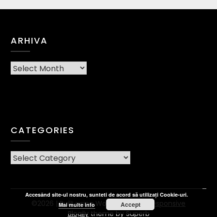
ARHIVA
Arhiva
CATEGORIES
CATEGORIES
Accesând site-ul nostru, sunteti de acord să utilizați Cookie-uri.
©2026
| Built using WordPress and
Responsive
Accept
Mai multe info
Blogily
theme by Superb