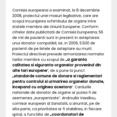
Comisia europeana a examinat, la 8 decembrie
2008, proiectul unei masuri legilsative, care are
scopul incurajarea schimbului de organe intre
statele membre ale Uniunii Europene. Conform
cifrelor date publicitatii de Comisia Europeana, 56
de mii de pacienti sunt in prezent in asteptarea
unui donator compatibil, iar, in 2006, 5.500 de
pacienti de pe listele de asteptare au murit.
Proiectul directivei prevede armonizarea normelor
tarilor membre cu scopul de
„a garanta
calitatea si siguranta organelor provenind din
alte tari europene
”, de a pune la punct
„standarde comune de donare si reglementari
pentru controlul si urmarirea organelor donate,
incepand cu originea acestora
”. Cardurile
nationale de donator de organe ar putea fi de
asemenea „europenizate”. Androulla Vassiliou,
comisar european al Sanatatii, a anuntat, pe de
alta parte, ca prioritatea ar fi stabilirea, in fiecare
spital, a functiilor de
„coordonatori de