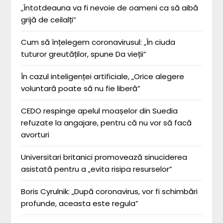
„Întotdeauna va fi nevoie de oameni ca să aibă
grijă de ceilalți”
Cum să înțelegem coronavirusul: „În ciuda
tuturor greutăților, spune Da vieții”
În cazul inteligenței artificiale, „Orice alegere
voluntară poate să nu fie liberă”
CEDO respinge apelul moașelor din Suedia
refuzate la angajare, pentru că nu vor să facă
avorturi
Universitari britanici promovează sinuciderea
asistată pentru a „evita risipa resurselor”
Boris Cyrulnik: „După coronavirus, vor fi schimbări
profunde, aceasta este regula”