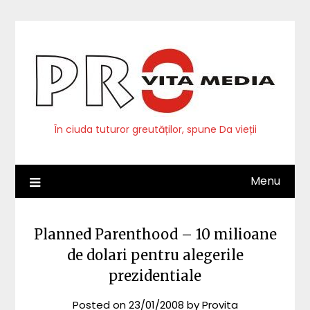
Skip
to
content
În ciuda tuturor greutăților, spune Da vieții
Menu
Planned Parenthood – 10 milioane
de dolari pentru alegerile
prezidentiale
Posted on
23/01/2008
by
Provita