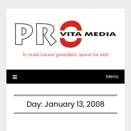
Skip
to
content
În ciuda tuturor greutăților, spune Da vieții
Menu
Day:
January 13, 2008