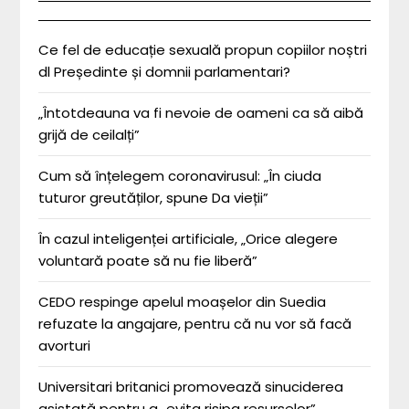
Ce fel de educație sexuală propun copiilor noștri
dl Președinte și domnii parlamentari?
„Întotdeauna va fi nevoie de oameni ca să aibă
grijă de ceilalți”
Cum să înțelegem coronavirusul: „În ciuda
tuturor greutăților, spune Da vieții”
În cazul inteligenței artificiale, „Orice alegere
voluntară poate să nu fie liberă”
CEDO respinge apelul moașelor din Suedia
refuzate la angajare, pentru că nu vor să facă
avorturi
Universitari britanici promovează sinuciderea
asistată pentru a „evita risipa resurselor”