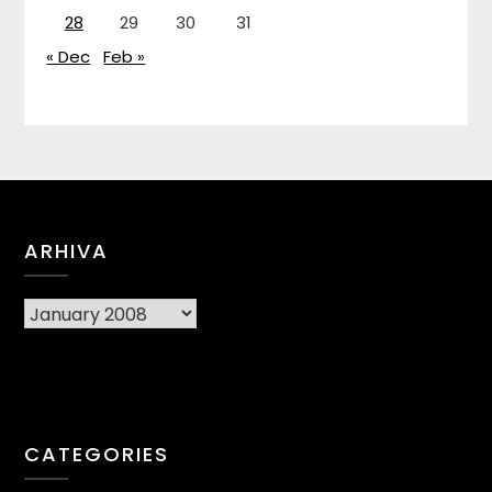
28
29
30
31
« Dec
Feb »
ARHIVA
Arhiva
CATEGORIES