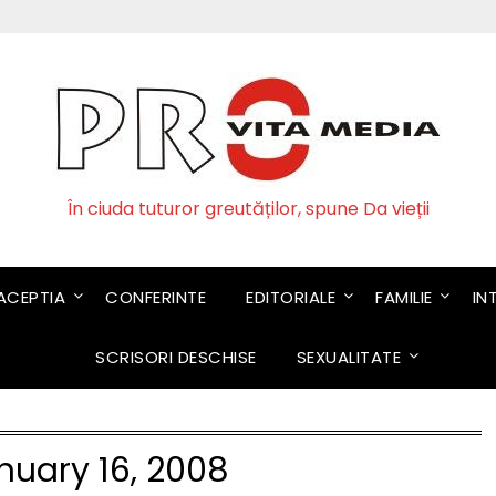
În ciuda tuturor greutăților, spune Da vieții
CEPTIA
CONFERINTE
EDITORIALE
FAMILIE
IN
SCRISORI DESCHISE
SEXUALITATE
nuary 16, 2008