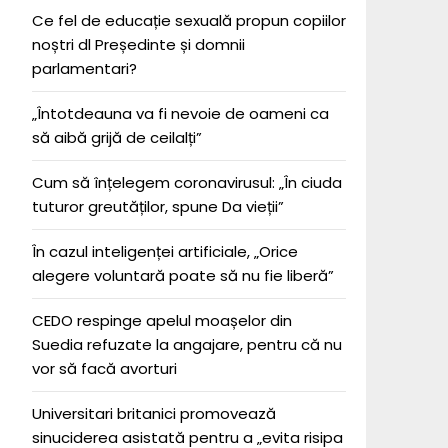
Ce fel de educație sexuală propun copiilor
noștri dl Președinte și domnii
parlamentari?
„Întotdeauna va fi nevoie de oameni ca
să aibă grijă de ceilalți”
Cum să înțelegem coronavirusul: „În ciuda
tuturor greutăților, spune Da vieții”
În cazul inteligenței artificiale, „Orice
alegere voluntară poate să nu fie liberă”
CEDO respinge apelul moașelor din
Suedia refuzate la angajare, pentru că nu
vor să facă avorturi
Universitari britanici promovează
sinuciderea asistată pentru a „evita risipa