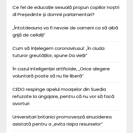
Ce fel de educație sexuală propun copiilor noștri
dl Președinte și domnii parlamentari?
„Întotdeauna va fi nevoie de oameni ca să aibă
grijă de ceilalți”
Cum să înțelegem coronavirusul: „În ciuda
tuturor greutăților, spune Da vieții”
În cazul inteligenței artificiale, „Orice alegere
voluntară poate să nu fie liberă”
CEDO respinge apelul moașelor din Suedia
refuzate la angajare, pentru că nu vor să facă
avorturi
Universitari britanici promovează sinuciderea
asistată pentru a „evita risipa resurselor”