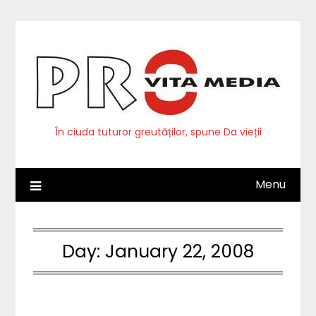
Skip
to
content
În ciuda tuturor greutăților, spune Da vieții
Menu
Day:
January 22, 2008