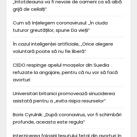
„Întotdeauna va fi nevoie de oameni ca să aibă
grijă de ceilalți”
Cum să înțelegem coronavirusul: „În ciuda
tuturor greutăților, spune Da vieții”
În cazul inteligenței artificiale, „Orice alegere
voluntară poate să nu fie liberă”
CEDO respinge apelul moașelor din Suedia
refuzate la angajare, pentru că nu vor să facă
avorturi
Universitari britanici promovează sinuciderea
asistată pentru a „evita risipa resurselor”
Boris Cyrulnik: „După coronavirus, vor fi schimbări
profunde, aceasta este regula”
Interzicerea folosirii țesutului fetal din avorturi în