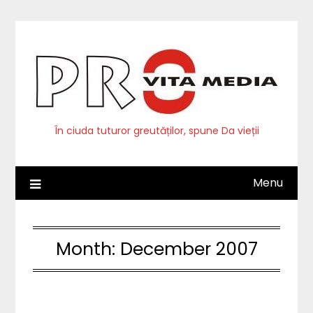
Skip
to
content
În ciuda tuturor greutăților, spune Da vieții
Menu
Month:
December 2007