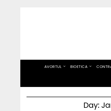
Skip
to
content
AVORTUL
BIOETICA
CONTRA
Day:
Ja