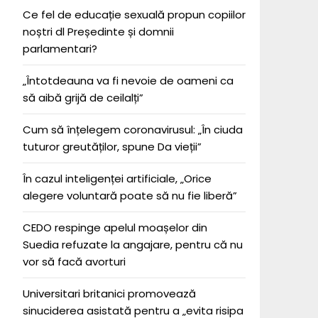
Ce fel de educație sexuală propun copiilor
noștri dl Președinte și domnii
parlamentari?
„Întotdeauna va fi nevoie de oameni ca
să aibă grijă de ceilalți”
Cum să înțelegem coronavirusul: „În ciuda
tuturor greutăților, spune Da vieții”
În cazul inteligenței artificiale, „Orice
alegere voluntară poate să nu fie liberă”
CEDO respinge apelul moașelor din
Suedia refuzate la angajare, pentru că nu
vor să facă avorturi
Universitari britanici promovează
sinuciderea asistată pentru a „evita risipa