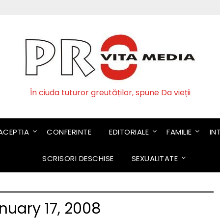
În ciuda tuturor greutăților, spune Da vieții
CEPTIA
CONFERINTE
EDITORIALE
FAMILIE
IN
SCRISORI DESCHISE
SEXUALITATE
nuary 17, 2008