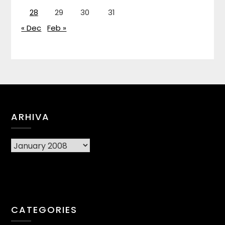
28
29
30
31
« Dec
Feb »
ARHIVA
Arhiva
CATEGORIES