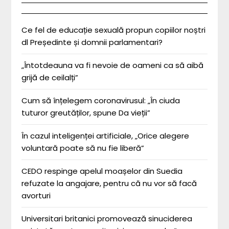
Ce fel de educație sexuală propun copiilor noștri
dl Președinte și domnii parlamentari?
„Întotdeauna va fi nevoie de oameni ca să aibă
grijă de ceilalți”
Cum să înțelegem coronavirusul: „În ciuda
tuturor greutăților, spune Da vieții”
În cazul inteligenței artificiale, „Orice alegere
voluntară poate să nu fie liberă”
CEDO respinge apelul moașelor din Suedia
refuzate la angajare, pentru că nu vor să facă
avorturi
Universitari britanici promovează sinuciderea