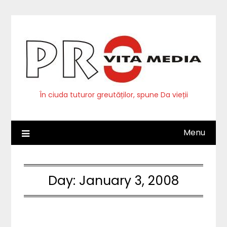
Skip
to
content
În ciuda tuturor greutăților, spune Da vieții
Menu
Day:
January 3, 2008