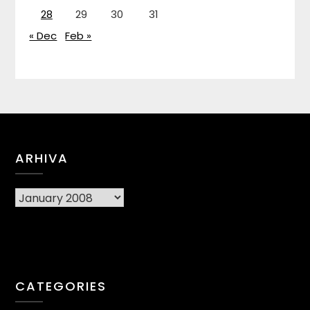
28
29
30
31
« Dec
Feb »
ARHIVA
Arhiva
CATEGORIES