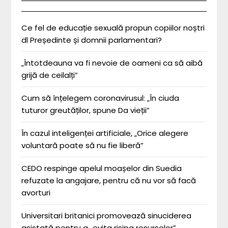
Ce fel de educație sexuală propun copiilor noștri
dl Președinte și domnii parlamentari?
„Întotdeauna va fi nevoie de oameni ca să aibă
grijă de ceilalți”
Cum să înțelegem coronavirusul: „În ciuda
tuturor greutăților, spune Da vieții”
În cazul inteligenței artificiale, „Orice alegere
voluntară poate să nu fie liberă”
CEDO respinge apelul moașelor din Suedia
refuzate la angajare, pentru că nu vor să facă
avorturi
Universitari britanici promovează sinuciderea
asistată pentru a „evita risipa resurselor”