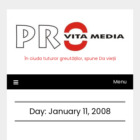
Skip
to
content
În ciuda tuturor greutăților, spune Da vieții
Menu
Day:
January 11, 2008