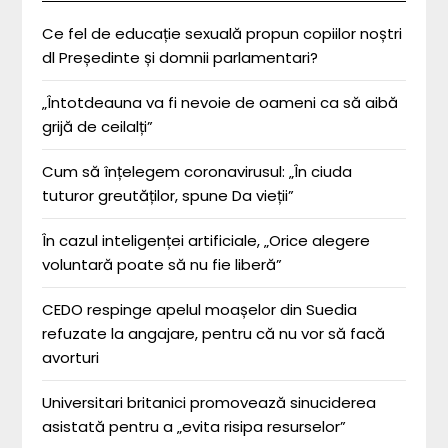
Ce fel de educație sexuală propun copiilor noștri
dl Președinte și domnii parlamentari?
„Întotdeauna va fi nevoie de oameni ca să aibă
grijă de ceilalți”
Cum să înțelegem coronavirusul: „În ciuda
tuturor greutăților, spune Da vieții”
În cazul inteligenței artificiale, „Orice alegere
voluntară poate să nu fie liberă”
CEDO respinge apelul moașelor din Suedia
refuzate la angajare, pentru că nu vor să facă
avorturi
Universitari britanici promovează sinuciderea
asistată pentru a „evita risipa resurselor”