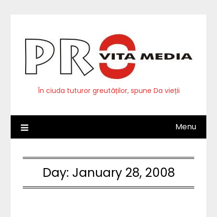
Skip
to
content
În ciuda tuturor greutăților, spune Da vieții
Menu
Day:
January 28, 2008