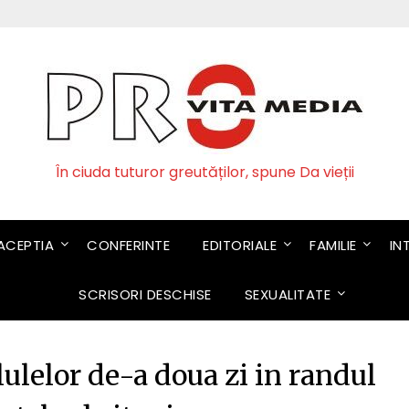
În ciuda tuturor greutăților, spune Da vieții
CEPTIA
CONFERINTE
EDITORIALE
FAMILIE
IN
SCRISORI DESCHISE
SEXUALITATE
lulelor de-a doua zi in randul