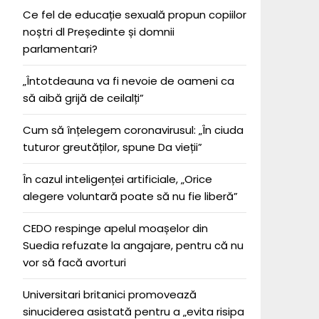
Ce fel de educație sexuală propun copiilor
noștri dl Președinte și domnii
parlamentari?
„Întotdeauna va fi nevoie de oameni ca
să aibă grijă de ceilalți”
Cum să înțelegem coronavirusul: „În ciuda
tuturor greutăților, spune Da vieții”
În cazul inteligenței artificiale, „Orice
alegere voluntară poate să nu fie liberă”
CEDO respinge apelul moașelor din
Suedia refuzate la angajare, pentru că nu
vor să facă avorturi
Universitari britanici promovează
sinuciderea asistată pentru a „evita risipa