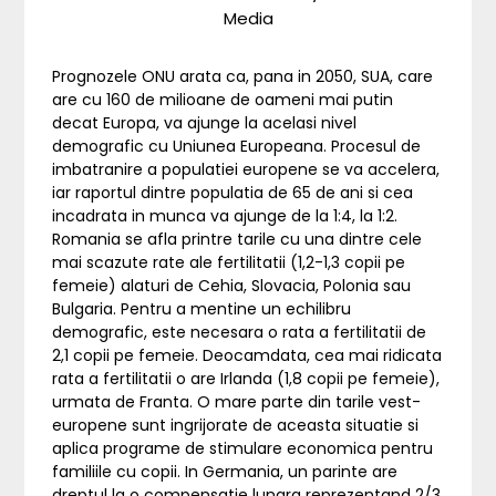
Media
Prognozele ONU arata ca, pana in 2050, SUA, care
are cu 160 de milioane de oameni mai putin
decat Europa, va ajunge la acelasi nivel
demografic cu Uniunea Europeana. Procesul de
imbatranire a populatiei europene se va accelera,
iar raportul dintre populatia de 65 de ani si cea
incadrata in munca va ajunge de la 1:4, la 1:2.
Romania se afla printre tarile cu una dintre cele
mai scazute rate ale fertilitatii (1,2-1,3 copii pe
femeie) alaturi de Cehia, Slovacia, Polonia sau
Bulgaria. Pentru a mentine un echilibru
demografic, este necesara o rata a fertilitatii de
2,1 copii pe femeie. Deocamdata, cea mai ridicata
rata a fertilitatii o are Irlanda (1,8 copii pe femeie),
urmata de Franta. O mare parte din tarile vest-
europene sunt ingrijorate de aceasta situatie si
aplica programe de stimulare economica pentru
familiile cu copii. In Germania, un parinte are
dreptul la o compensatie lunara reprezentand 2/3