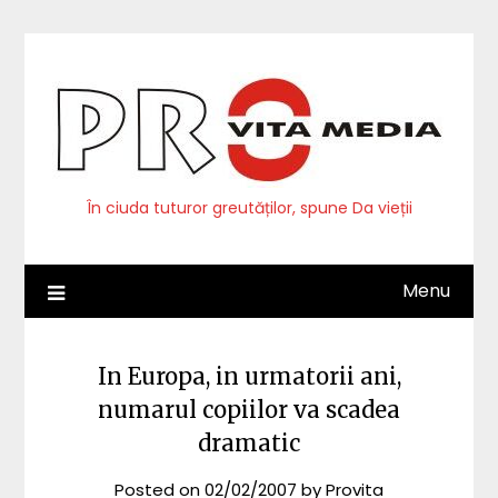
Skip
to
content
În ciuda tuturor greutăților, spune Da vieții
Menu
In Europa, in urmatorii ani,
numarul copiilor va scadea
dramatic
Posted on
02/02/2007
by
Provita