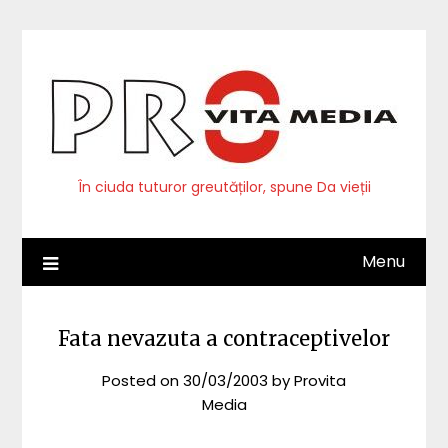
Skip
to
content
În ciuda tuturor greutăților, spune Da vieții
Menu
Fata nevazuta a contraceptivelor
Posted on
30/03/2003
by
Provita
Media