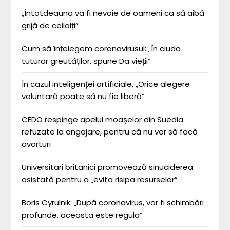
„Întotdeauna va fi nevoie de oameni ca să aibă
grijă de ceilalți”
Cum să înțelegem coronavirusul: „În ciuda
tuturor greutăților, spune Da vieții”
În cazul inteligenței artificiale, „Orice alegere
voluntară poate să nu fie liberă”
CEDO respinge apelul moașelor din Suedia
refuzate la angajare, pentru că nu vor să facă
avorturi
Universitari britanici promovează sinuciderea
asistată pentru a „evita risipa resurselor”
Boris Cyrulnik: „După coronavirus, vor fi schimbări
profunde, aceasta este regula”