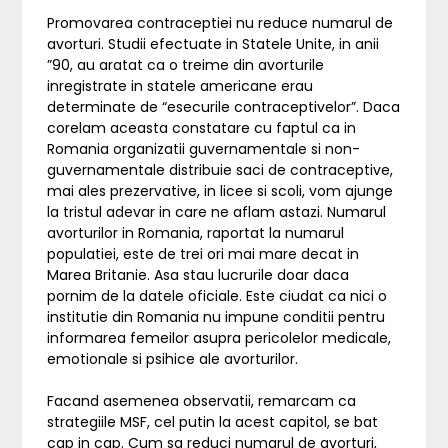
Promovarea contraceptiei nu reduce numarul de
avorturi. Studii efectuate in Statele Unite, in anii
”90, au aratat ca o treime din avorturile
inregistrate in statele americane erau
determinate de “esecurile contraceptivelor”. Daca
corelam aceasta constatare cu faptul ca in
Romania organizatii guvernamentale si non-
guvernamentale distribuie saci de contraceptive,
mai ales prezervative, in licee si scoli, vom ajunge
la tristul adevar in care ne aflam astazi. Numarul
avorturilor in Romania, raportat la numarul
populatiei, este de trei ori mai mare decat in
Marea Britanie. Asa stau lucrurile doar daca
pornim de la datele oficiale. Este ciudat ca nici o
institutie din Romania nu impune conditii pentru
informarea femeilor asupra pericolelor medicale,
emotionale si psihice ale avorturilor.
Facand asemenea observatii, remarcam ca
strategiile MSF, cel putin la acest capitol, se bat
cap in cap. Cum sa reduci numarul de avorturi,