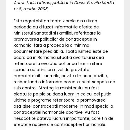
Autor: Larisa Iftime, publicat in Dosar Provita Media
nr.8, martie 2003
Este regretabil ca toate ziarele din ultima
perioada au difuzat informatiile oferite de
Ministerul Sanatatii si Familiei, referitoare la
promovarea politicilor de contraceptie in
Romania, fara a proceda la o minima
documentare prealabila. Toata lumea este de
acord ca in Romania situatia avortului si cea
referitoare la evolutia bolilor cu transmitere
sexuala au atins un nivel de gravitate
nemaiintalnit. Lucrurile, privite din orice pozitie,
respectand o informare corecta, sunt scapate de
sub control. Strategiile ministerului au fost
alcatuite pe picior, daca luam in calcul cel putin
ultimele programe referitoare la promovarea
asa-zisei contraceptii moderne, in mod special a
contraceptiei hormonale abortive. Au fost
nesocotite cateva lucruri importante, care tin de
efectele nocive ale contraceptiei hormonale.