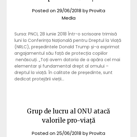
Posted on
29/06/2018
by
Provita
Media
Sursa: PNCI, 28 iunie 2018 Într-o scrisoare trimisă
luni la Conferința Națională pentru Dreptul la Viață
(NRLC), președintele Donald Trump și-a exprimat
angajamentul său față de protecția copiilor
nenăscuți. „Toți avem datoria de a apăra cel mai
elementar și fundamental drept al omului –
dreptul la viață. În calitate de președinte, sunt
dedicat protejării vieții…
Grup de lucru al ONU atacă
valorile pro-viață
Posted on
25/06/2018
by
Provita