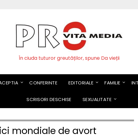
În ciuda tuturor greutăților, spune Da vieții
CEPTIA
CONFERINTE
EDITORIALE
FAMILIE
IN
SCRISORI DESCHISE
SEXUALITATE
tici mondiale de avort