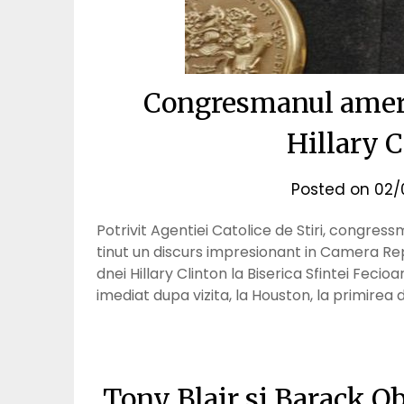
Congresmanul americ
Hillary C
Posted on
02/
Potrivit Agentiei Catolice de Stiri, congre
tinut un discurs impresionant in Camera Repr
dnei Hillary Clinton la Biserica Sfintei Fec
imediat dupa vizita, la Houston, la primirea 
Tony Blair si Barack O