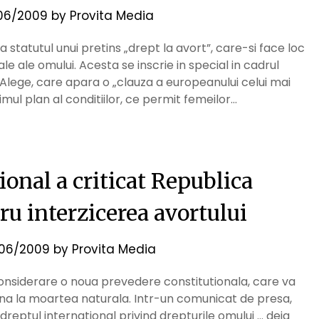
06/2009
by
Provita Media
 statutul unui pretins „drept la avort”, care-si face loc
le ale omului. Acesta se inscrie in special in cadrul
Alege, care apara o „clauza a europeanului celui mai
imul plan al conditiilor, ce permit femeilor…
onal a criticat Republica
u interzicerea avortului
06/2009
by
Provita Media
considerare o noua prevedere constitutionala, care va
ana la moartea naturala. Intr-un comunicat de presa,
reptul international privind drepturile omului … deja