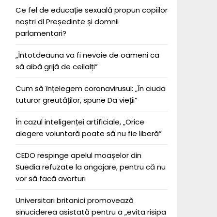
Ce fel de educație sexuală propun copiilor
noștri dl Președinte și domnii
parlamentari?
„Întotdeauna va fi nevoie de oameni ca
să aibă grijă de ceilalți”
Cum să înțelegem coronavirusul: „În ciuda
tuturor greutăților, spune Da vieții”
În cazul inteligenței artificiale, „Orice
alegere voluntară poate să nu fie liberă”
CEDO respinge apelul moașelor din
Suedia refuzate la angajare, pentru că nu
vor să facă avorturi
Universitari britanici promovează
sinuciderea asistată pentru a „evita risipa