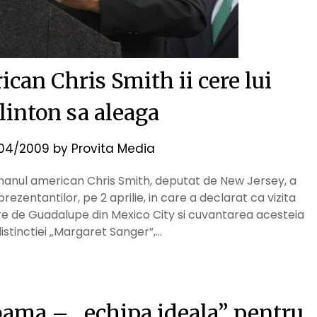
an Chris Smith ii cere lui
linton sa aleaga
04/2009
by
Provita Media
ssmanul american Chris Smith, deputat de New Jersey, a
ezentantilor, pe 2 aprilie, in care a declarat ca vizita
ioare de Guadalupe din Mexico City si cuvantarea acesteia
distinctiei „Margaret Sanger”,…
bama – „echipa ideala” pentru