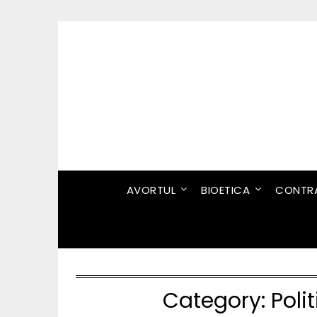
Skip
to
content
AVORTUL
BIOETICA
CONTRA
Category:
Poli