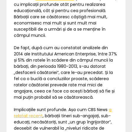
cu implicații profunde atât pentru realizarea
educațională, cât și pentru cea profesională.
Bărbații care se căsătoresc câștigă mai mult,
economisesc mai mult și sunt mult mai
susceptibili de a urmări și de a se menține în
câmpul muncii.
De fapt, după cum au constatat analizele din
2014 ale Institutului American Enterprise, între 37%
și 51% din ratele în scădere din câmpul muncii la
bărbați, din perioada 1980-2013, s-au datorat
„desfacerii căsătoriei”, care le-au precedat. Și la
fel ca o buclă a concluziilor proaste, scăderea
ratelor căsătoriei prevede rate mai mici de
angajare, ceea ce face ca acești bărbați să fie și
mai puțin probabil să se căsătorească.
Implicațiile sunt profunde. Așa cum CBS News
a
relatat recent
, bărbații tineri sub-angajați, sub-
educați, necăsătoriți, sunt „un grup îngrijorător”,
deosebit de vulnerabil la „niveluri ridicate de