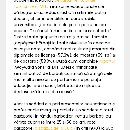
academice. Potrivit
Departamentului de
Economie al MIT
, „realizările educaționale ale
bărbaților s-au redus drastic în ultimele patru
decenii, chiar în condițiile în care studiile
universitare și cele de colegiu de patru ani au
crescut în rândul femeilor din aceleași cohorte.”
Dintre toate grupurile rasiale și etnice, femeile
„depășesc bărbații la toate nivelurile în ceea ce
privește nota”, obținând mai mult de jumătate din
diplomele de licență (57,3%), de master (59,4%) și
de doctorat (53,3%). După cum conchide
raportul
„Wayward Sons” al MIT, „Deși o minoritate
semnificativă de bărbați continuă să atingă cele
mai înalte niveluri de performanță pe piața
educației și a muncii, bărbatul de mijloc se
deplasează în direcția opusă.”
Aceste scăderi ale performanțelor educaționale și
profesionale merg în paralel cu o scădere a ratei
căsătoriei în rândul bărbaților. Pentru bărbații cu
vârste cuprinse între 25 și 50 de ani, rata
căsătoriei
a scăzut de la 76%
(în anii 1970) la 55%,