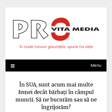
Skip
to
content
În ciuda tuturor greutăților, spune Da vieții
Menu
În SUA, sunt acum mai multe
femei decât bărbați în câmpul
muncii. Să ne bucurăm sau să ne
îngrijorăm?