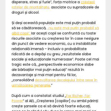
disperare, stres și furie”, forța motrice a
creșterii
ratelor de mortalitate,
asociate cu supradozele de
droguri și alcool.
Și deși această populație este mai puțin probabil
să se căsătorească,
„nu este mai puțin probabil să
aibă copii”.
Iar acești copii se confruntă cu toate
riscurile asociate cu creșterea lor în case nesigure
din punct de vedere economic, cu o instabilitate
relațională imensă – inclusiv o probabilitate
ridicată de a depăși cu greu „rezultatele slabe
sociale și educaționale numeroase”. Poate cel mai
tragic este că, „perspectivele economice slabe
ale bărbaților mai puțin educați” rezultă în
dezavantaje și mai mari pentru fiii lor,
„consolidând
dezvoltarea decalajului între sexe în
următoarea generație
.”
După cum a constatat studiul „
For Richer, For
Poorer
” al AEI, „Creșterea [copiilor] cu ambii părinți
crește șansele ca ei să devină foarte educați,