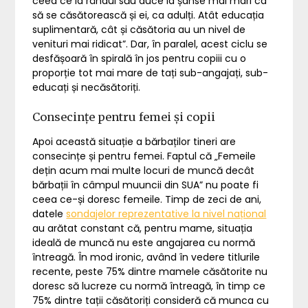
ceea ce la rândul său duce la șanse mai mari ca
să se căsătorească și ei, ca adulți. Atât educația
suplimentară, cât și căsătoria au un nivel de
venituri mai ridicat”. Dar, în paralel, acest ciclu se
desfășoară în spirală în jos pentru copiii cu o
proporție tot mai mare de tați sub-angajați, sub-
educați și necăsătoriți.
Consecințe pentru femei și copii
Apoi această situație a bărbaților tineri are
consecințe și pentru femei. Faptul că „Femeile
dețin acum mai multe locuri de muncă decât
bărbații în câmpul muuncii din SUA” nu poate fi
ceea ce-și doresc femeile. Timp de zeci de ani,
datele
sondajelor reprezentative la nivel național
au arătat constant că, pentru mame, situația
ideală de muncă nu este angajarea cu normă
întreagă. În mod ironic, având în vedere titlurile
recente, peste 75% dintre mamele căsătorite nu
doresc să lucreze cu normă întreagă, în timp ce
75% dintre tații căsătoriți consideră că munca cu