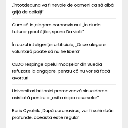
„Întotdeauna va fi nevoie de oameni ca să aibă
grijă de ceilalți”
Cum să înțelegem coronavirusul: „În ciuda
tuturor greutăților, spune Da vieții”
În cazul inteligenței artificiale, „Orice alegere
voluntară poate să nu fie liberă”
CEDO respinge apelul moașelor din Suedia
refuzate la angajare, pentru că nu vor să facă
avorturi
Universitari britanici promovează sinuciderea
asistată pentru a „evita risipa resurselor”
Boris Cyrulnik: „După coronavirus, vor fi schimbări
profunde, aceasta este regula”