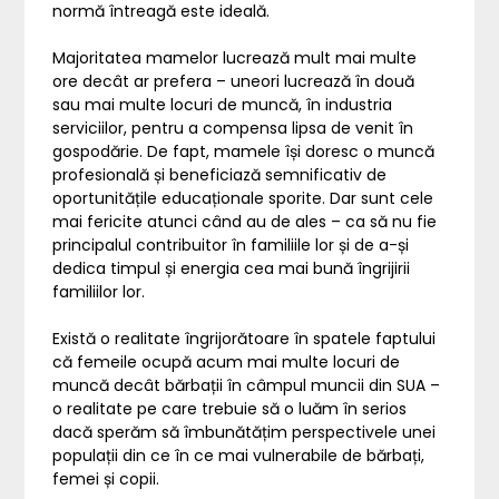
normă întreagă este ideală.
Majoritatea mamelor lucrează mult mai multe
ore decât ar prefera – uneori lucrează în două
sau mai multe locuri de muncă, în industria
serviciilor, pentru a compensa lipsa de venit în
gospodărie. De fapt, mamele își doresc o muncă
profesională și beneficiază semnificativ de
oportunitățile educaționale sporite. Dar sunt cele
mai fericite atunci când au de ales – ca să nu fie
principalul contribuitor în familiile lor și de a-și
dedica timpul și energia cea mai bună îngrijirii
familiilor lor.
Există o realitate îngrijorătoare în spatele faptului
că femeile ocupă acum mai multe locuri de
muncă decât bărbații în câmpul muncii din SUA –
o realitate pe care trebuie să o luăm în serios
dacă sperăm să îmbunătățim perspectivele unei
populații din ce în ce mai vulnerabile de bărbați,
femei și copii.