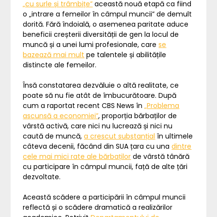
„cu surle și trâmbițe”
această nouă etapă ca fiind
o „intrare a femeilor în câmpul muncii” de demult
dorită. Fără îndoială, o asemenea paritate aduce
beneficii creșterii diversității de gen la locul de
muncă și a unei lumi profesionale, care
se
bazează mai mult
pe talentele și abilitățile
distincte ale femeilor.
Însă constatarea dezvăluie o altă realitate, ce
poate să nu fie atât de îmbucurătoare. După
cum a raportat recent CBS News în
„Problema
ascunsă a economiei”
, proporția bărbaților de
vârstă activă, care nici nu lucrează și nici nu
caută de muncă,
a crescut substanțial
în ultimele
câteva decenii, făcând din SUA țara cu una
dintre
cele mai mici rate ale bărbaților
de vârstă tânără
cu participare în câmpul muncii, față de alte țări
dezvoltate.
Această scădere a participării în câmpul muncii
reflectă și o scădere dramatică a realizărilor