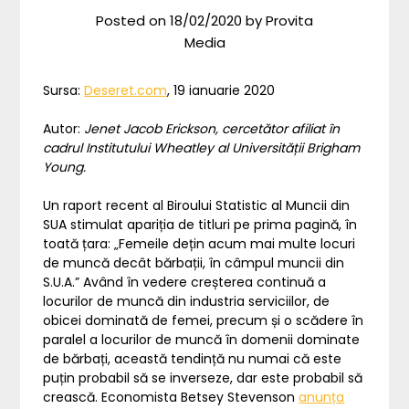
Posted on
18/02/2020
by
Provita
Media
Sursa:
Deseret.com
, 19 ianuarie 2020
Autor:
Jenet Jacob Erickson, cercetător afiliat în
cadrul Institutului Wheatley al Universității Brigham
Young.
Un raport recent al Biroului Statistic al Muncii din
SUA stimulat apariția de titluri pe prima pagină, în
toată țara: „Femeile dețin acum mai multe locuri
de muncă decât bărbații, în câmpul muncii din
S.U.A.” Având în vedere creșterea continuă a
locurilor de muncă din industria serviciilor, de
obicei dominată de femei, precum și o scădere în
paralel a locurilor de muncă în domenii dominate
de bărbați, această tendință nu numai că este
puțin probabil să se inverseze, dar este probabil să
crească. Economista Betsey Stevenson
anunța