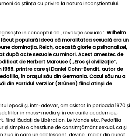
eni de știință cu privire la natura inconștientului.
găsește în conceptul de „revoluție sexuală”.
Wilhelm
, a făcut populară ideea că moralitatea sexuală era un
pune dominația. Reich, această glorie a psihanalizei,
at după acte sexuale cu minori.
Acest amestec de
ificat de Herbert Marcuse ( „Eros și civilizație”,
 1968, printre care și Daniel Cohn-Bendit, autor de
pedofilia, în orașul său din Germania. Cazul său nu a
săi din Partidul Verzilor (Grünen) fiind atinși de
ul epocii și, într-adevăr, am asistat în perioada 1970 și
dofililor în mass-media și în cercurile academice,
fiind lăudați de Libération, Le Monde etc. Pedofilia
pur și simplu o chestiune de consimțământ sexual, ca și
în ziua în care un adolescent devine „major din punct