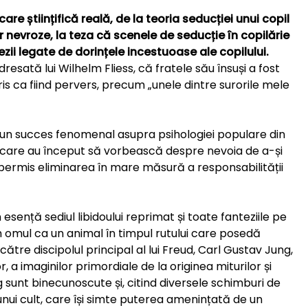
care științifică reală, de la teoria seducției unui copil
r nevroze, la teza că scenele de seducție în copilărie
zii legate de dorințele incestuoase ale copilului.
resată lui Wilhelm Fliess, că fratele său însuși a fost
ris ca fiind pervers, precum „unele dintre surorile mele
un succes fenomenal asupra psihologiei populare din
ii, care au început să vorbească despre nevoia de a-și
a permis eliminarea în mare măsură a responsabilității
 esență sediul libidoului reprimat și toate fanteziile pe
omul ca un animal în timpul rutului care posedă
ătre discipolul principal al lui Freud, Carl Gustav Jung,
, a imaginilor primordiale de la originea miturilor și
ung sunt binecunoscute și, citind diversele schimburi de
l unui cult, care își simte puterea amenințată de un