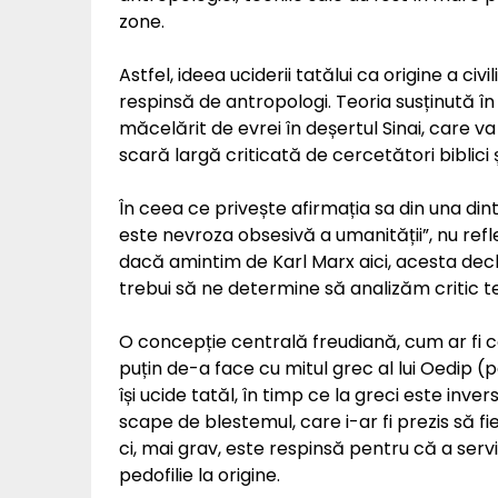
zone.
Astfel, ideea uciderii tatălui ca origine a ci
respinsă de antropologi. Teoria susținută în
măcelărit de evrei în deșertul Sinai, care va 
scară largă criticată de cercetători biblici și
În ceea ce privește afirmația sa din una dintre 
este nevroza obsesivă a umanității”, nu refle
dacă amintim de Karl Marx aici, acesta decl
trebui să ne determine să analizăm critic teor
O concepție centrală freudiană, cum ar fi 
puțin de-a face cu mitul grec al lui Oedip (
își ucide tatăl, în timp ce la greci este inv
scape de blestemul, care i-ar fi prezis să fi
ci, mai grav, este respinsă pentru că a serv
pedofilie la origine.