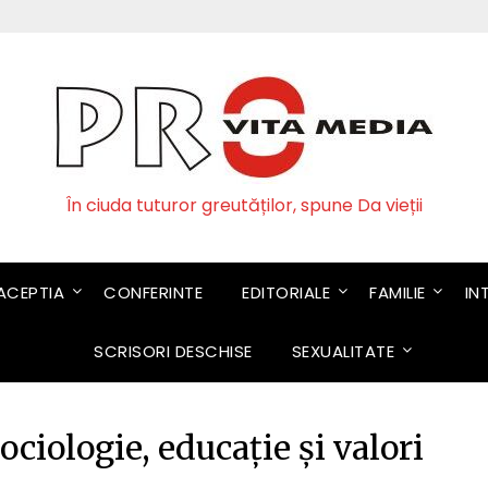
În ciuda tuturor greutăților, spune Da vieții
CEPTIA
CONFERINTE
EDITORIALE
FAMILIE
IN
SCRISORI DESCHISE
SEXUALITATE
sociologie, educație și valori