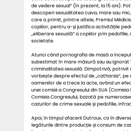
de vedere sexual” (în prezent, la 15 ani). Potr
descoperi sexualitatea cuiva, mare sau mic, 
care a primit, printre altele, Premiul Médicis,
copiilor, pentru a-și justifica activitățile pe
„eliberare sexuală” a copiilor prin pedofilie, 
societate.
Atunci când pornografia de masă a început să
subestimat în mare măsură sau au ignorat în 
criminalitatea sexuală. Dimpotrivă, potrivit 
vorbește despre efectul de „catharsis”, pe
oamenilor de a trece la acte, având un efect
unei comisii a Congresului din SUA (Comisia 
Comisia Congresului, bazată pe numeroase ra
cazurilor de crime sexuale și pedofilie, infr
Apoi, în timpul afacerii Dutroux, ca în diver
legăturile dintre producție și consum de cas