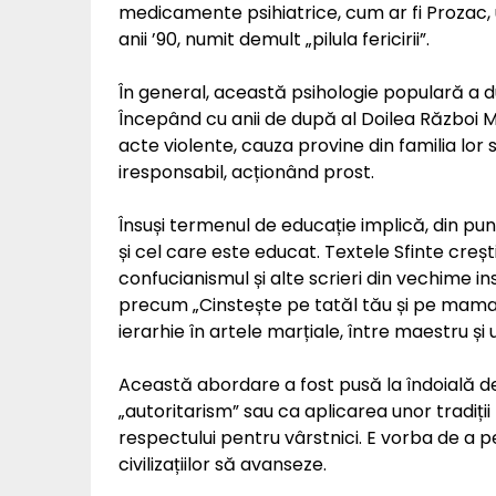
medicamente psihiatrice, cum ar fi Prozac, u
anii ’90, numit demult „pilula fericirii”.
În general, această psihologie populară a d
Începând cu anii de după al Doilea Război Mo
acte violente, cauza provine din familia lor
iresponsabil, acționând prost.
Însuși termenul de educație implică, din pun
și cel care este educat. Textele Sfinte creș
confucianismul și alte scrieri din vechime in
precum „Cinstește pe tatăl tău și pe mama 
ierarhie în artele marțiale, între maestru și u
Această abordare a fost pusă la îndoială de
„autoritarism” sau ca aplicarea unor tradiții
respectului pentru vârstnici. E vorba de a 
civilizațiilor să avanseze.