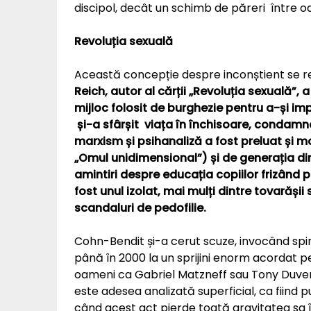
discipol, decât un schimb de păreri între oam
Revoluția sexuală
Această concepție despre inconștient se re
Reich, autor al cărții „Revoluția sexuală”
mijloc folosit de burghezie pentru a-și im
și-a sfârșit viața în închisoare, condamn
marxism și psihanaliză a fost preluat și mod
„Omul unidimensional”) și de generația din
amintiri despre educația copiilor frizând 
fost unul izolat, mai mulți dintre tovarășii 
scandaluri de pedofilie.
Cohn-Bendit și-a cerut scuze, invocând spirit
până în 2000 la un sprijini enorm acordat pe
oameni ca Gabriel Matzneff sau Tony Duvert, 
este adesea analizată superficial, ca fiind 
când acest act pierde toată gravitatea sa 