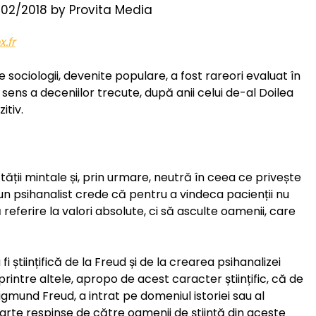
02/2018
by
Provita Media
.fr
e sociologii, devenite populare, a fost rareori evaluat în
sens a deceniilor trecute, după anii celui de-al Doilea
itiv.
tății mintale și, prin urmare, neutră în ceea ce privește
u un psihanalist crede că pentru a vindeca pacienții nu
referire la valori absolute, ci să asculte oamenii, care
științifică de la Freud și de la crearea psihanalizei
intre altele, apropo de acest caracter științific, că de
igmund Freud, a intrat pe domeniul istoriei sau al
 parte respinse de către oamenii de știință din aceste