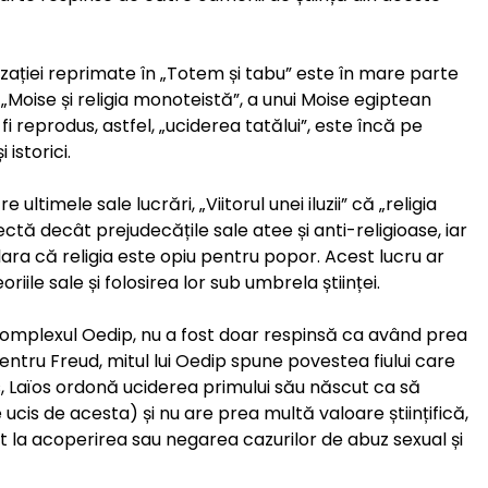
vilizației reprimate în „Totem și tabu” este în mare parte
 „Moise și religia monoteistă”, a unui Moise egiptean
fi reprodus, astfel, „uciderea tatălui”, este încă pe
 istorici.
ultimele sale lucrări, „Viitorul unei iluzii” că „religia
ctă decât prejudecățile sale atee și anti-religioase, iar
ara că religia este opiu pentru popor. Acest lucru ar
iile sale și folosirea lor sub umbrela științei.
complexul Oedip, nu a fost doar respinsă ca având prea
pentru Freud, mitul lui Oedip spune povestea fiului care
ers, Laïos ordonă uciderea primului său născut ca să
e ucis de acesta) și nu are prea multă valoare științifică,
it la acoperirea sau negarea cazurilor de abuz sexual și