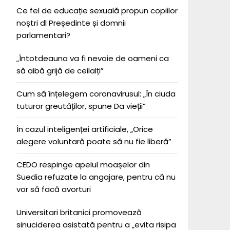
Ce fel de educație sexuală propun copiilor
noștri dl Președinte și domnii
parlamentari?
„Întotdeauna va fi nevoie de oameni ca
să aibă grijă de ceilalți”
Cum să înțelegem coronavirusul: „În ciuda
tuturor greutăților, spune Da vieții”
În cazul inteligenței artificiale, „Orice
alegere voluntară poate să nu fie liberă”
CEDO respinge apelul moașelor din
Suedia refuzate la angajare, pentru că nu
vor să facă avorturi
Universitari britanici promovează
sinuciderea asistată pentru a „evita risipa