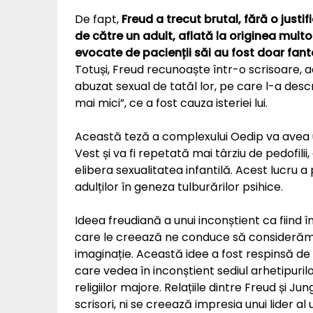
De fapt,
Freud a trecut brutal, fără o justifi
de către un adult, aflată la originea multo
evocate de pacienții săi au fost doar fante
Totuși, Freud recunoaște într-o scrisoare, ad
abuzat sexual de tatăl lor, pe care l-a desc
mai mici”, ce a fost cauza isteriei lui.
Această teză a complexului Oedip va avea 
Vest și va fi repetată mai târziu de pedofil
elibera sexualitatea infantilă. Acest lucru 
adulților în geneza tulburărilor psihice.
Ideea freudiană a unui inconștient ca fiind în
care le creează ne conduce să considerăm 
imaginație. Această idee a fost respinsă de c
care vedea în inconștient sediul arhetipurilor
religiilor majore. Relațiile dintre Freud și J
scrisori, ni se creează impresia unui lider a