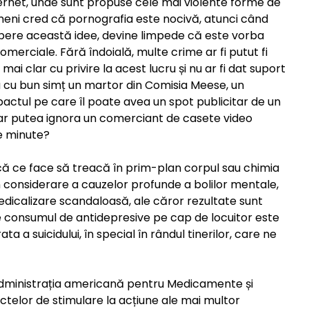
ternet, unde sunt propuse cele mai violente forme de
ameni cred că pornografia este nocivă, atunci când
apere această idee, devine limpede că este vorba
omerciale. Fără îndoială, multe crime ar fi putut fi
mai clar cu privire la acest lucru și nu ar fi dat suport
ea cu bun simț un martor din Comisia Meese, un
actul pe care îl poate avea un spot publicitar de un
 ar putea ignora un comerciant de casete video
e minute?
că ce face să treacă în prim-plan corpul sau chimia
a în considerare a cauzelor profunde a bolilor mentale,
 medicalizare scandaloasă, ale căror rezultate sunt
de consumul de antidepresive pe cap de locuitor este
ta a suicidului, în special în rândul tinerilor, care ne
 Administrația americană pentru Medicamente și
ctelor de stimulare la acțiune ale mai multor