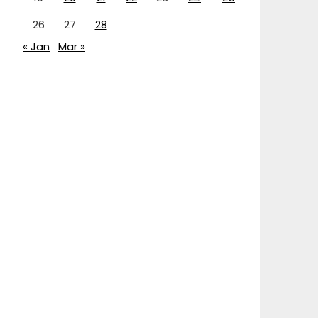
26
27
28
« Jan
Mar »