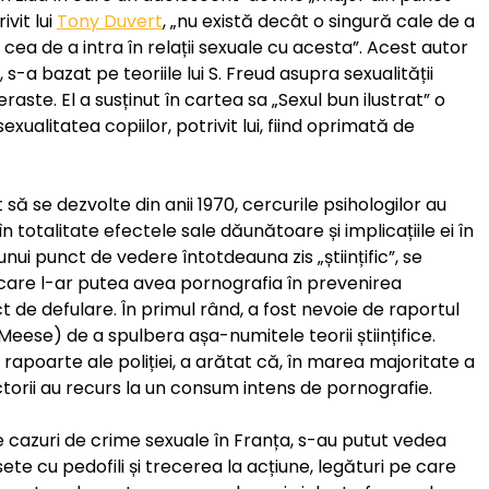
ivit lui
Tony Duvert
, „nu există decât o singură cale de a
cea de a intra în relații sexuale cu acesta”. Acest autor
 s-a bazat pe teoriile lui S. Freud asupra sexualității
deraste. El a susținut în cartea sa „Sexul bun ilustrat” o
sexualitatea copiilor, potrivit lui, fiind oprimată de
 se dezvolte din anii 1970, cercurile psihologilor au
totalitate efectele sale dăunătoare și implicațiile ei în
unui punct de vedere întotdeauna zis „științific”, se
 care l-ar putea avea pornografia în prevenirea
 de defulare. În primul rând, a fost nevoie de raportul
Meese) de a spulbera așa-numitele teorii științifice.
poarte ale poliției, a arătat că, în marea majoritate a
actorii au recurs la un consum intens de pornografie.
se cazuri de crime sexuale în Franța, s-au putut vedea
ete cu pedofili și trecerea la acțiune, legături pe care