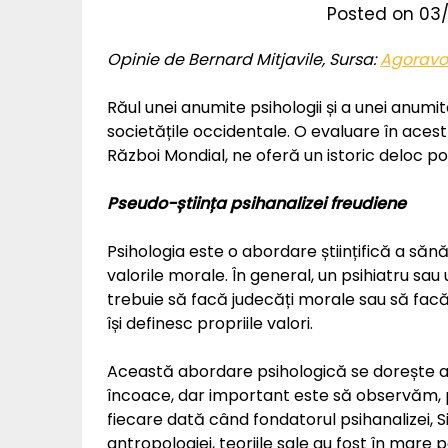
Posted on
03/
Opinie de Bernard Mitjavile, Sursa:
Agoravox
Răul unei anumite psihologii și a unei anumit
societățile occidentale. O evaluare în acest 
Război Mondial, ne oferă un istoric deloc poz
Pseudo-știința psihanalizei freudiene
Psihologia este o abordare științifică a sănă
valorile morale. În general, un psihiatru sa
trebuie să facă judecăți morale sau să facă 
își definesc propriile valori.
Această abordare psihologică se dorește a fi 
încoace, dar important este să observăm, pr
fiecare dată când fondatorul psihanalizei, S
antropologiei, teoriile sale au fost în mare