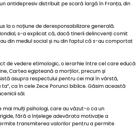
n antidepresiv distribuit pe scară largă în Franța, din
us la o noțiune de deresponsabilizare generală.
ndial, s-a explicat că, dacă tinerii delincvenți comit
 sau din mediul social și nu din faptul că s-au comportat
ct de vedere etimologic, o ierarhie între cel care educă
tine, Cartea egipteană a morților, precum și
sistă asupra respectului pentru cei mai în vârstă,
ta”, ca în cele Zece Porunci biblice. Găsim această
cenicii săi.
 mai mulți psihologi, care au văzut-o ca un
 rigide, fără a înțelege adevărata motivație a
permite transmiterea valorilor pentru a permite