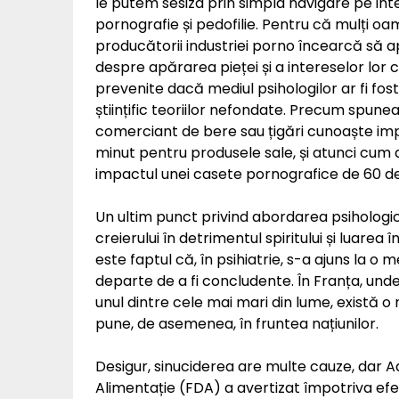
le putem sesiza prin simpla navigare pe in
pornografie și pedofilie. Pentru că mulți o
producătorii industriei porno încearcă să 
despre apărarea pieței și a intereselor lor c
prevenite dacă mediul psihologilor ar fi fost 
științific teoriilor nefondate. Precum spun
comerciant de bere sau țigări cunoaște imp
minut pentru produsele sale, și atunci cum
impactul unei casete pornografice de 60 d
Un ultim punct privind abordarea psihologi
creierului în detrimentul spiritului și luare
este faptul că, în psihiatrie, s-a ajuns la o
departe de a fi concludente. În Franța, un
unul dintre cele mai mari din lume, există o ra
pune, de asemenea, în fruntea națiunilor.
Desigur, sinuciderea are multe cauze, dar
Alimentație (FDA) a avertizat împotriva efe