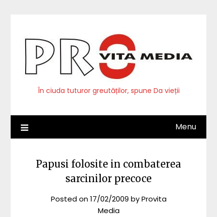
Skip
to
content
În ciuda tuturor greutăților, spune Da vieții
Menu
Papusi folosite in combaterea
sarcinilor precoce
Posted on
17/02/2009
by
Provita
Media