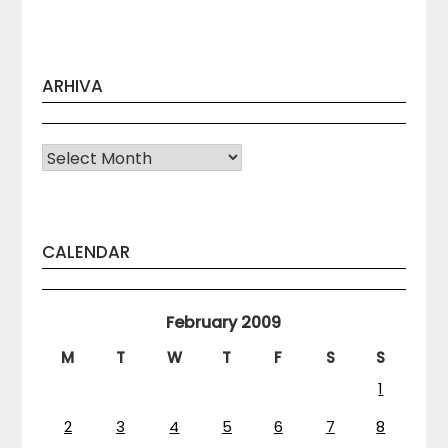
ARHIVA
Arhiva
CALENDAR
February 2009
M
T
W
T
F
S
S
1
2
3
4
5
6
7
8