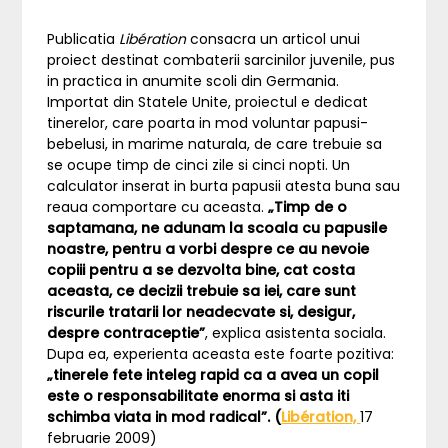
Publicatia
Libération
consacra un articol unui
proiect destinat combaterii sarcinilor juvenile, pus
in practica in anumite scoli din Germania.
Importat din Statele Unite, proiectul e dedicat
tinerelor, care poarta in mod voluntar papusi-
bebelusi, in marime naturala, de care trebuie sa
se ocupe timp de cinci zile si cinci nopti. Un
calculator inserat in burta papusii atesta buna sau
reaua comportare cu aceasta.
„Timp de o
saptamana, ne adunam la scoala cu papusile
noastre, pentru a vorbi despre ce au nevoie
copiii pentru a se dezvolta bine, cat costa
aceasta, ce decizii trebuie sa iei, care sunt
riscurile tratarii lor neadecvate si, desigur,
despre contraceptie”
, explica asistenta sociala.
Dupa ea, experienta aceasta este foarte pozitiva:
„tinerele fete inteleg rapid ca a avea un copil
este o responsabilitate enorma si asta iti
schimba viata in mod radical”. (
Libération,
17
februarie 2009)