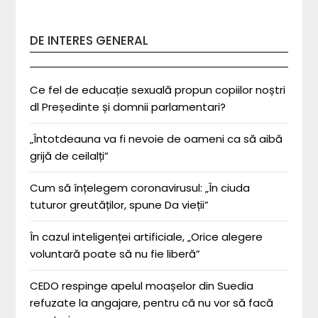
DE INTERES GENERAL
Ce fel de educație sexuală propun copiilor noștri
dl Președinte și domnii parlamentari?
„Întotdeauna va fi nevoie de oameni ca să aibă
grijă de ceilalți”
Cum să înțelegem coronavirusul: „În ciuda
tuturor greutăților, spune Da vieții”
În cazul inteligenței artificiale, „Orice alegere
voluntară poate să nu fie liberă”
CEDO respinge apelul moașelor din Suedia
refuzate la angajare, pentru că nu vor să facă