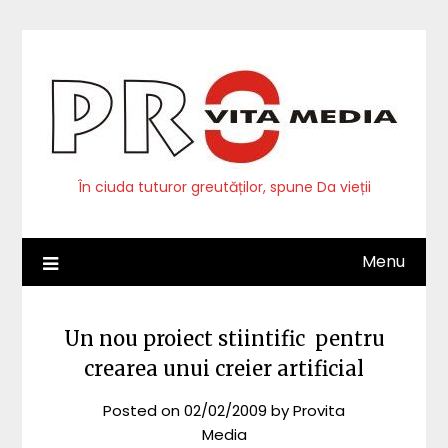
Skip
to
content
În ciuda tuturor greutăților, spune Da vieții
Menu
Un nou proiect stiintific pentru
crearea unui creier artificial
Posted on
02/02/2009
by
Provita
Media