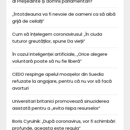
dl Președinte și domnii parlamentari?
„Întotdeauna va fi nevoie de oameni ca să aibă
grijă de ceilalți”
Cum să înțelegem coronavirusul: „În ciuda
tuturor greutăților, spune Da vieții”
În cazul inteligenței artificiale, „Orice alegere
voluntară poate să nu fie liberă”
CEDO respinge apelul moașelor din Suedia
refuzate la angajare, pentru că nu vor să facă
avorturi
Universitari britanici promovează sinuciderea
asistată pentru a „evita risipa resurselor”
Boris Cyrulnik: „După coronavirus, vor fi schimbări
profunde, aceasta este regula”