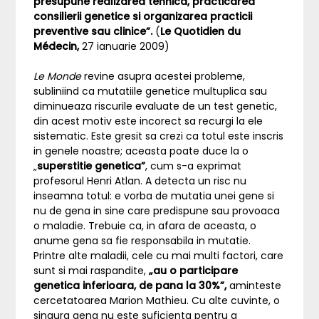
presupune realizarea tehnica, practicarea
consilierii genetice si organizarea practicii
preventive sau clinice”.
(
Le Quotidien du
Médecin,
27 ianuarie 2009)
Le Monde
revine asupra acestei probleme,
subliniind ca mutatiile genetice multuplica sau
diminueaza riscurile evaluate de un test genetic,
din acest motiv este incorect sa recurgi la ele
sistematic. Este gresit sa crezi ca totul este inscris
in genele noastre; aceasta poate duce la o
„
superstitie genetica”
, cum s-a exprimat
profesorul Henri Atlan. A detecta un risc nu
inseamna totul: e vorba de mutatia unei gene si
nu de gena in sine care predispune sau provoaca
o maladie. Trebuie ca, in afara de aceasta, o
anume gena sa fie responsabila in mutatie.
Printre alte maladii, cele cu mai multi factori, care
sunt si mai raspandite,
„au o participare
genetica inferioara, de pana la 30%”,
aminteste
cercetatoarea Marion Mathieu. Cu alte cuvinte, o
singura gena nu este suficienta pentru a