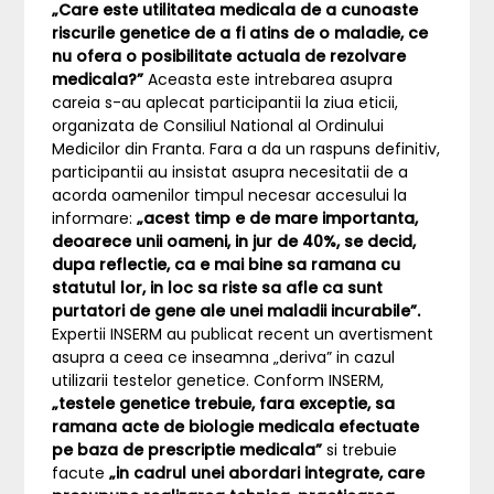
„Care este utilitatea medicala de a cunoaste
riscurile genetice de a fi atins de o maladie, ce
nu ofera o posibilitate actuala de rezolvare
medicala?”
Aceasta este intrebarea asupra
careia s-au aplecat participantii la ziua eticii,
organizata de Consiliul National al Ordinului
Medicilor din Franta. Fara a da un raspuns definitiv,
participantii au insistat asupra necesitatii de a
acorda oamenilor timpul necesar accesului la
informare:
„acest timp e de mare importanta,
deoarece unii oameni, in jur de 40%, se decid,
dupa reflectie, ca e mai bine sa ramana cu
statutul lor, in loc sa riste sa afle ca sunt
purtatori de gene ale unei maladii incurabile”.
Expertii INSERM au publicat recent un avertisment
asupra a ceea ce inseamna „deriva” in cazul
utilizarii testelor genetice. Conform INSERM,
„testele genetice trebuie, fara exceptie, sa
ramana acte de biologie medicala efectuate
pe baza de prescriptie medicala”
si trebuie
facute
„in cadrul unei abordari integrate, care