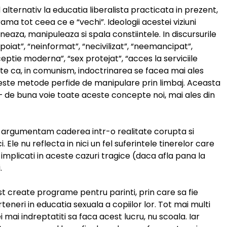
d alternativ la educatia liberalista practicata in prezent,
 tot ceea ce e “vechi”. Ideologii acestei viziuni
neaza, manipuleaza si spala constiintele. In discursurile
poiat”, “neinformat”, “necivilizat”, “neemancipat”,
ceptie moderna”, “sex protejat”, “acces la serviciile
te ca, in comunism, indoctrinarea se facea mai ales
oseste metode perfide de manipulare prin limbaj. Aceasta
– de buna voie toate aceste concepte noi, mai ales din
 argumentam caderea intr-o realitate corupta si
 Ele nu reflecta in nici un fel suferintele tinerelor care
 implicati in aceste cazuri tragice (daca afla pana la
.
t create programe pentru parinti, prin care sa fie
eneri in educatia sexuala a copiilor lor. Tot mai multi
 mai indreptatiti sa faca acest lucru, nu scoala. Iar