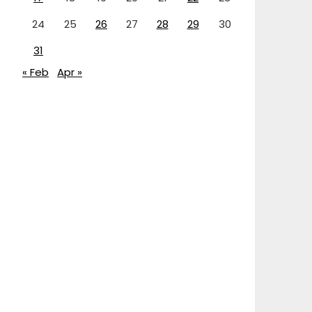
24
25
26
27
28
29
30
31
« Feb
Apr »