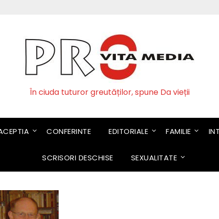
În ciuda tuturor greutăților, spune Da vieții
CEPTIA
CONFERINTE
EDITORIALE
FAMILIE
IN
SCRISORI DESCHISE
SEXUALITATE