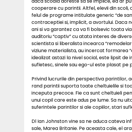
daca scoala doreste sa se implice, ea ar pu
cooperare cu parintii. Altfel, elevii din scoli
felul de programe intitulate generic “de s
contraceptiei si, implicit, a avortului. Daca 
ani si va garantez ca va fi bolsevic toata vi
auditoriu “captiv” cu atata interes de div
scientista si liberalista incearca “remodelar
viziune materialista, au incercat formarea “o
idealizat astazi la nivel social, este lipsit de 
sufletesc, sinele sau ego-ul este plasat pe p
Privind lucrurile din perspectiva parintilor
rand parintii suporta toate cheltuielile si to
inceputa precoce. Fie ca sunt cheltuieli pe
unui copil care este adus pe lume. Sa nu uita
suferintele parintilor si ale copiilor, stari 
Dl Ian Johnston vine sa ne aduca cateva inf
sale, Marea Britanie. Pe aceasta cale, el ara