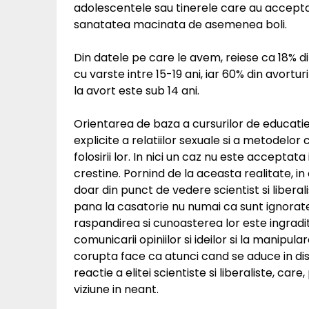
adolescentele sau tinerele care au accepta
sanatatea macinata de asemenea boli.
Din datele pe care le avem, reiese ca 18% d
cu varste intre 15-19 ani, iar 60% din avortu
la avort este sub 14 ani.
Orientarea de baza a cursurilor de educatie s
explicite a relatiilor sexuale si a metodelo
folosirii lor. In nici un caz nu este acceptata
crestine. Pornind de la aceasta realitate, i
doar din punct de vedere scientist si liberalis
pana la casatorie nu numai ca sunt ignorate
raspandirea si cunoasterea lor este ingradit
comunicarii opiniilor si ideilor si la manipula
corupta face ca atunci cand se aduce in disc
reactie a elitei scientiste si liberaliste, ca
viziune in neant.