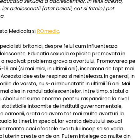
 educatia sexuala a adolescentilor. In felul acesta,
 iar adolescentii (atat baietii, cat si fetele) pot
a.
osta Medicala si
ROmedic
.
ecialisti britanici, despre felul cum influenteaza
dolescente. Educatia sexuala explicita promovata in
 nu a rezolvat problema grava a avortului. Promovarea pe
15-19 ani (si mai mici, in ultimii ani), inseamna de fapt mai
 Aceasta idee este respinsa si neinteleasa, in general, in
riile de varsta, nu s-a imbunatatit in ultimii 16 ani. Mai
mai ales in randul adolescentelor. intre timp, statul a
, cheltuind sume enorme pentru raspandirea la nivel
tatisticile intocmite de institutii guvernamentale,
ze oamenii, arata ca avem tot mai multe avorturi la
ala la tineri, in special, iar varsta debutului sexual
 alarmanta caci efectele avortului incep sa se vada.
l uterin creste an de an. Putem intelege ca multe din