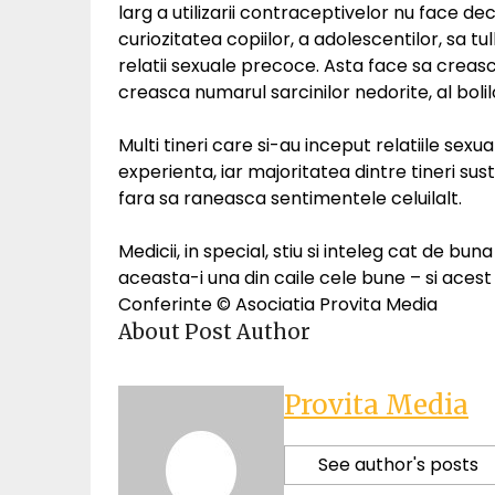
larg a utilizarii contraceptivelor nu face de
curiozitatea copiilor, a adolescentilor, sa t
relatii sexuale precoce. Asta face sa creasc
creasca numarul sarcinilor nedorite, al boli
Multi tineri care si-au inceput relatiile sexu
experienta, iar majoritatea dintre tineri su
fara sa raneasca sentimentele celuilalt.
Medicii, in special, stiu si inteleg cat de b
aceasta-i una din caile cele bune – si acest 
Conferinte © Asociatia Provita Media
About Post Author
Provita Media
See author's posts