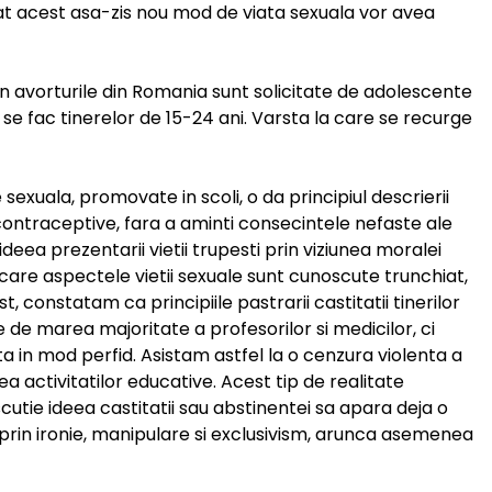
t acest asa-zis nou mod de viata sexuala vor avea
in avorturile din Romania sunt solicitate de adolescente
ri se fac tinerelor de 15-24 ani. Varsta la care se recurge
exuala, promovate in scoli, o da principiul descrierii
r contraceptive, fara a aminti consecintele nefaste ale
 ideea prezentarii vietii trupesti prin viziunea moralei
n care aspectele vietii sexuale sunt cunoscute trunchiat,
t, constatam ca principiile pastrarii castitatii tinerilor
 de marea majoritate a profesorilor si medicilor, ci
a in mod perfid. Asistam astfel la o cenzura violenta a
rea activitatilor educative. Acest tip de realitate
utie ideea castitatii sau abstinentei sa apara deja o
re, prin ironie, manipulare si exclusivism, arunca asemenea