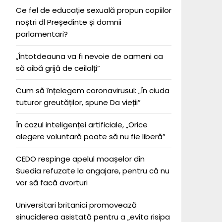
Ce fel de educație sexuală propun copiilor
noștri dl Președinte și domnii
parlamentari?
„Întotdeauna va fi nevoie de oameni ca
să aibă grijă de ceilalți”
Cum să înțelegem coronavirusul: „În ciuda
tuturor greutăților, spune Da vieții”
În cazul inteligenței artificiale, „Orice
alegere voluntară poate să nu fie liberă”
CEDO respinge apelul moașelor din
Suedia refuzate la angajare, pentru că nu
vor să facă avorturi
Universitari britanici promovează
sinuciderea asistată pentru a „evita risipa