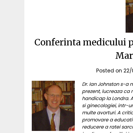
Conferinta medicului p
Mar
Posted on
22/
Dr. Ian Johnston s-a n
prezent, lucreaza ca m
handicap la Londra. A
si ginecologiei, intr-
multe avorturi. A criti
promovare a educatiei 
reducere a ratei sarci