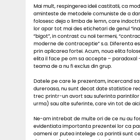
Mai mult, respingerea ideii castitatii, ca mo
aminteste de metodele comuniste de a darama
folosesc deja o limba de lemn, care indoctri
lor apar tot mai des etichetari de genul “ina
“bigot”, in contrast cu noii termeni, “contra
moderne de contraceptie” s.a. Diferenta es
prin aplicarea fortei. Acum, noua elita fol
elita il face pe om sa accepte – paradoxal 
teama de a nu fi exclus din grup.
Datele pe care le prezentam, incercand sa
dureroasa, nu sunt decat date statistice reci.
trec printr-un avort sau suferinta parintilor
urma) sau alte suferinte, care vin tot de aici
Ne-am intrebat de multe ori de ce nu au fos
evidentiata importanta prezentei lor ca part
oameni ar putea intelege ca parintii sunt cei