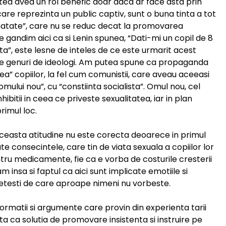
tea avea un rol benefic doar daca ar face asta prin
, care reprezinta un public captiv, sunt o buna tinta a tot
anatate”, care nu se reduc decat la promovarea
ne gandim aici ca si Lenin spunea, “Dati-mi un copil de 8
ata”, este lesne de inteles de ce este urmarit acest
erse genuri de ideologi. Am putea spune ca propaganda
ea” copiilor, la fel cum comunistii, care aveau aceeasi
mului nou”, cu “constiinta socialista”. Omul nou, cel
inhibitii in ceea ce priveste sexualitatea, iar in plan
rimul loc.
, aceasta atitudine nu este corecta deoarece in primul
ate consecintele, care tin de viata sexuala a copiilor lor
ntru medicamente, fie ca e vorba de costurile cresterii
m insa si faptul ca aici sunt implicate emotiile si
sufletesti de care aproape nimeni nu vorbeste.
ormatii si argumente care provin din experienta tarii
ta ca solutia de promovare insistenta si instruire pe