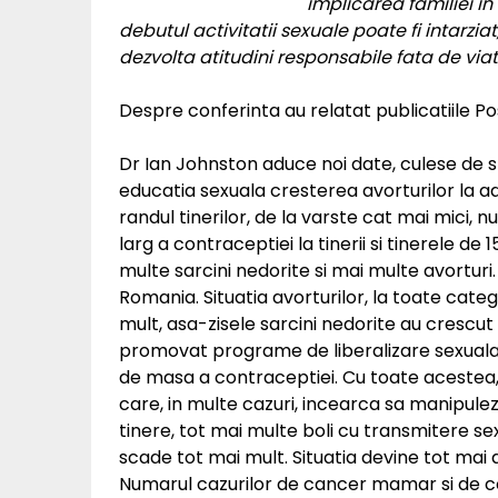
implicarea familiei in
debutul activitatii sexuale poate fi intarziat,
dezvolta atitudini responsabile fata de viat
Despre conferinta au relatat publicatiile P
Dr Ian Johnston aduce noi date, culese de sp
educatia sexuala cresterea avorturilor la a
randul tinerilor, de la varste cat mai mici,
larg a contraceptiei la tinerii si tinerele de 
multe sarcini nedorite si mai multe avorturi.
Romania. Situatia avorturilor, la toate catego
mult, asa-zisele sarcini nedorite au crescut 
promovat programe de liberalizare sexuala
de masa a contraceptiei. Cu toate acestea, s
care, in multe cazuri, incearca sa manipule
tinere, tot mai multe boli cu transmitere sexu
scade tot mai mult. Situatia devine tot mai
Numarul cazurilor de cancer mamar si de co