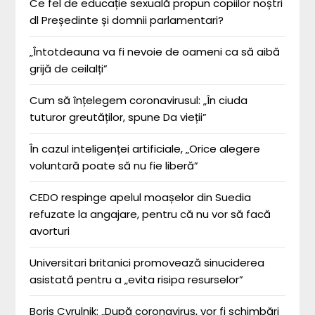
Ce fel de educație sexuală propun copiilor noștri
dl Președinte și domnii parlamentari?
„Întotdeauna va fi nevoie de oameni ca să aibă
grijă de ceilalți”
Cum să înțelegem coronavirusul: „În ciuda
tuturor greutăților, spune Da vieții”
În cazul inteligenței artificiale, „Orice alegere
voluntară poate să nu fie liberă”
CEDO respinge apelul moașelor din Suedia
refuzate la angajare, pentru că nu vor să facă
avorturi
Universitari britanici promovează sinuciderea
asistată pentru a „evita risipa resurselor”
Boris Cyrulnik: „După coronavirus, vor fi schimbări