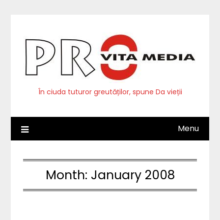
Skip
to
content
În ciuda tuturor greutăților, spune Da vieții
Menu
Month:
January 2008