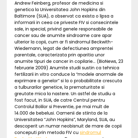
Andrew Feinberg, profesor de medicina si
genetica la Universitatea John Hopkins din
Baltimore (SUA), a observat ca exista o lipsa a
informarii in ceea ce priveste FIV si consecintele
sale, in special, privind genele responsabile de
cancer sau de anumite sindroame care apar
ulterior la copii, cum ar fi sindromul Beckwith-
Wiedemann, legat de defectiunea amprentei
parentale, caracterizata prin aparitia unor
anumite tipuri de cancer in copilarie… (BioNews, 23
februarie 2009) Anumite studii sustin ca tehnica
fertilizarii in vitro conduce la “modele anormale de
exprimare a genelor” si la o probabilitate crescuta
a tulburarilor genetice, la prematuritate si
greutate mica la nastere. Un astfel de studiu a
fost facut, in SUA, de catre Centrul pentru
Controlul Bolilor si Preventie, pe mai mult de
14.000 de bebelusi. Oamenii de stiinta de la
Universitatea “John Hopkins”, Maryland, SUA, au
descoperit un numar neobisnuit de mare de copii
conceputi prin metoda FIV cu
sindromul