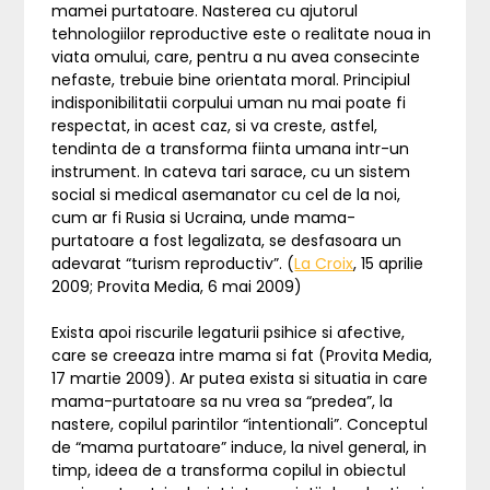
mamei purtatoare. Nasterea cu ajutorul
tehnologiilor reproductive este o realitate noua in
viata omului, care, pentru a nu avea consecinte
nefaste, trebuie bine orientata moral. Principiul
indisponibilitatii corpului uman nu mai poate fi
respectat, in acest caz, si va creste, astfel,
tendinta de a transforma fiinta umana intr-un
instrument. In cateva tari sarace, cu un sistem
social si medical asemanator cu cel de la noi,
cum ar fi Rusia si Ucraina, unde mama-
purtatoare a fost legalizata, se desfasoara un
adevarat “turism reproductiv”. (
La Croix
, 15 aprilie
2009; Provita Media, 6 mai 2009)
Exista apoi riscurile legaturii psihice si afective,
care se creeaza intre mama si fat (Provita Media,
17 martie 2009). Ar putea exista si situatia in care
mama-purtatoare sa nu vrea sa “predea”, la
nastere, copilul parintilor “intentionali”. Conceptul
de “mama purtatoare” induce, la nivel general, in
timp, ideea de a transforma copilul in obiectul