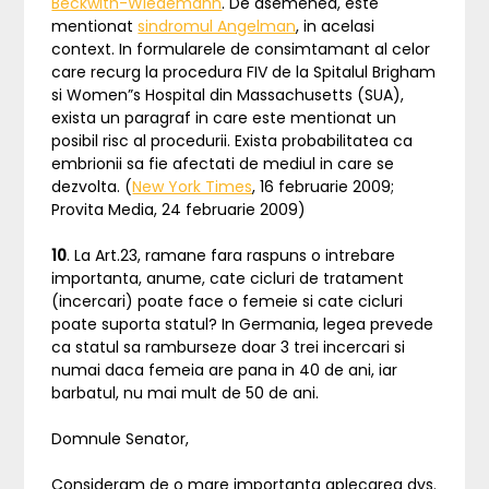
Beckwith-Wiedemann
. De asemenea, este
mentionat
sindromul Angelman
, in acelasi
context. In formularele de consimtamant al celor
care recurg la procedura FIV de la Spitalul Brigham
si Women”s Hospital din Massachusetts (SUA),
exista un paragraf in care este mentionat un
posibil risc al procedurii. Exista probabilitatea ca
embrionii sa fie afectati de mediul in care se
dezvolta. (
New York Times
, 16 februarie 2009;
Provita Media, 24 februarie 2009)
10
. La Art.23, ramane fara raspuns o intrebare
importanta, anume, cate cicluri de tratament
(incercari) poate face o femeie si cate cicluri
poate suporta statul? In Germania, legea prevede
ca statul sa ramburseze doar 3 trei incercari si
numai daca femeia are pana in 40 de ani, iar
barbatul, nu mai mult de 50 de ani.
Domnule Senator,
Consideram de o mare importanta aplecarea dvs.