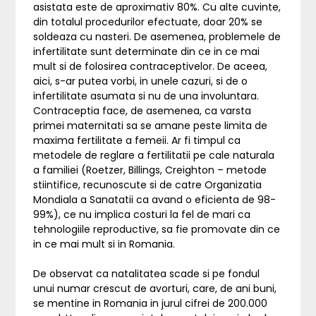
asistata este de aproximativ 80%. Cu alte cuvinte,
din totalul procedurilor efectuate, doar 20% se
soldeaza cu nasteri. De asemenea, problemele de
infertilitate sunt determinate din ce in ce mai
mult si de folosirea contraceptivelor. De aceea,
aici, s-ar putea vorbi, in unele cazuri, si de o
infertilitate asumata si nu de una involuntara.
Contraceptia face, de asemenea, ca varsta
primei maternitati sa se amane peste limita de
maxima fertilitate a femeii. Ar fi timpul ca
metodele de reglare a fertilitatii pe cale naturala
a familiei (Roetzer, Billings, Creighton – metode
stiintifice, recunoscute si de catre Organizatia
Mondiala a Sanatatii ca avand o eficienta de 98-
99%), ce nu implica costuri la fel de mari ca
tehnologiile reproductive, sa fie promovate din ce
in ce mai mult si in Romania.
De observat ca natalitatea scade si pe fondul
unui numar crescut de avorturi, care, de ani buni,
se mentine in Romania in jurul cifrei de 200.000