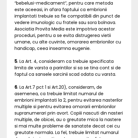
“bebelusi-medicament”, pentru care metoda
este aceeasi, in afara faptului ca embrionii
implantati trebuie sa fie compatibili din punct de
vedere imunologic cu fratele sau sora bolnava.
Asociatia Provita Media este impotriva acestor
proceduri, pentru a se evita distrugerea vietii
umane, cu alte cuvinte, omorarea embrionilor cu
handicap, ceea inseamna eugenie.
5
. La Art. 4, consideram ca trebuie specificata
limita de varsta a parintilor si sa se tina cont si de
faptul ca sansele sarcinii scad odata cu varsta.
6
. La Art.7 pct 1 si Art.20), consideram, de
asemenea, ca trebuie limitat numarul de
embrioni implantati la 2, pentru evitarea nasterilor
multiple si pentru evitarea omorarii embrionilor
supranumerari prin avort. Copiii nascuti din nasteri
multiple, de obicei, au o greutate mica la nastere
si mai multe probleme de sanatate decat cei cu
greutate normala. La fel, trebuie limitat numarul