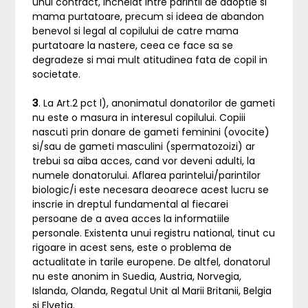
unui contract, incheiat intre parintii de adoptie si
mama purtatoare, precum si ideea de abandon
benevol si legal al copilului de catre mama
purtatoare la nastere, ceea ce face sa se
degradeze si mai mult atitudinea fata de copil in
societate.
3
. La Art.2 pct l), anonimatul donatorilor de gameti
nu este o masura in interesul copilului. Copiii
nascuti prin donare de gameti feminini (ovocite)
si/sau de gameti masculini (spermatozoizi) ar
trebui sa aiba acces, cand vor deveni adulti, la
numele donatorului. Aflarea parintelui/parintilor
biologic/i este necesara deoarece acest lucru se
inscrie in dreptul fundamental al fiecarei
persoane de a avea acces la informatiile
personale. Existenta unui registru national, tinut cu
rigoare in acest sens, este o problema de
actualitate in tarile europene. De altfel, donatorul
nu este anonim in Suedia, Austria, Norvegia,
Islanda, Olanda, Regatul Unit al Marii Britanii, Belgia
si Elvetia.