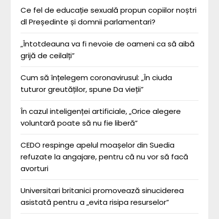
Ce fel de educație sexuală propun copiilor noștri
dl Președinte și domnii parlamentari?
„Întotdeauna va fi nevoie de oameni ca să aibă
grijă de ceilalți”
Cum să înțelegem coronavirusul: „În ciuda
tuturor greutăților, spune Da vieții”
În cazul inteligenței artificiale, „Orice alegere
voluntară poate să nu fie liberă”
CEDO respinge apelul moașelor din Suedia
refuzate la angajare, pentru că nu vor să facă
avorturi
Universitari britanici promovează sinuciderea
asistată pentru a „evita risipa resurselor”