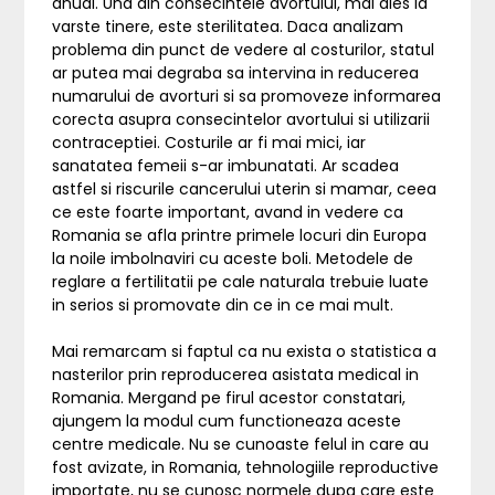
anual. Una din consecintele avortului, mai ales la
varste tinere, este sterilitatea. Daca analizam
problema din punct de vedere al costurilor, statul
ar putea mai degraba sa intervina in reducerea
numarului de avorturi si sa promoveze informarea
corecta asupra consecintelor avortului si utilizarii
contraceptiei. Costurile ar fi mai mici, iar
sanatatea femeii s-ar imbunatati. Ar scadea
astfel si riscurile cancerului uterin si mamar, ceea
ce este foarte important, avand in vedere ca
Romania se afla printre primele locuri din Europa
la noile imbolnaviri cu aceste boli. Metodele de
reglare a fertilitatii pe cale naturala trebuie luate
in serios si promovate din ce in ce mai mult.
Mai remarcam si faptul ca nu exista o statistica a
nasterilor prin reproducerea asistata medical in
Romania. Mergand pe firul acestor constatari,
ajungem la modul cum functioneaza aceste
centre medicale. Nu se cunoaste felul in care au
fost avizate, in Romania, tehnologiile reproductive
importate, nu se cunosc normele dupa care este