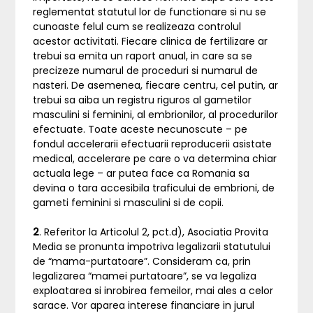
reglementat statutul lor de functionare si nu se
cunoaste felul cum se realizeaza controlul
acestor activitati. Fiecare clinica de fertilizare ar
trebui sa emita un raport anual, in care sa se
precizeze numarul de proceduri si numarul de
nasteri. De asemenea, fiecare centru, cel putin, ar
trebui sa aiba un registru riguros al gametilor
masculini si feminini, al embrionilor, al procedurilor
efectuate. Toate aceste necunoscute – pe
fondul accelerarii efectuarii reproducerii asistate
medical, accelerare pe care o va determina chiar
actuala lege – ar putea face ca Romania sa
devina o tara accesibila traficului de embrioni, de
gameti feminini si masculini si de copii.
2
. Referitor la Articolul 2, pct.d), Asociatia Provita
Media se pronunta impotriva legalizarii statutului
de “mama-purtatoare”. Consideram ca, prin
legalizarea “mamei purtatoare”, se va legaliza
exploatarea si inrobirea femeilor, mai ales a celor
sarace. Vor aparea interese financiare in jurul