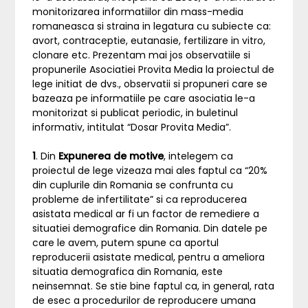
monitorizarea informatiilor din mass-media
romaneasca si straina in legatura cu subiecte ca:
avort, contraceptie, eutanasie, fertilizare in vitro,
clonare etc. Prezentam mai jos observatiile si
propunerile Asociatiei Provita Media la proiectul de
lege initiat de dvs., observatii si propuneri care se
bazeaza pe informatiile pe care asociatia le-a
monitorizat si publicat periodic, in buletinul
informativ, intitulat “Dosar Provita Media”.
1
. Din
Expunerea de motive
, intelegem ca
proiectul de lege vizeaza mai ales faptul ca “20%
din cuplurile din Romania se confrunta cu
probleme de infertilitate” si ca reproducerea
asistata medical ar fi un factor de remediere a
situatiei demografice din Romania. Din datele pe
care le avem, putem spune ca aportul
reproducerii asistate medical, pentru a ameliora
situatia demografica din Romania, este
neinsemnat. Se stie bine faptul ca, in general, rata
de esec a procedurilor de reproducere umana