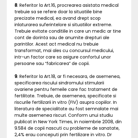
8
. Referitor la Art.16, procrearea asistata medical
trebuie sa se refere doar la situatiile bine
precizate medical, ea avand drept scop
inlaturarea suferintelore si situatiilor extreme.
Trebuie evitate conditiile in care un medic ar tine
cont de dorinta sau de anumite drepturi ale
parintilor. Acest act medical nu trebuie
transformat, mai ales cu concursul medicului,
intr-un factor care sa asigure confortul unor
persoane sau “fabricarea” de copii.
9
. Referitor la Art.18, ar fi necesara, de asemenea,
specificarea riscului sindromului stimularii
ovariene pentru femeile care fac tratament de
fertilitate. Trebuie, de asemenea, specificate si
riscurile fertilizarii in vitro (FIV) asupra copiilor. In
literatura de specialitate au fost semnalate mai
multe asemenea riscuri. Conform unui studiu
publicat in New York Times, in noiembrie 2008, din
9.584 de copii nascuti cu probleme de sanatate,
2,4% erau conceputi prin fertilizare in vitro. Dr