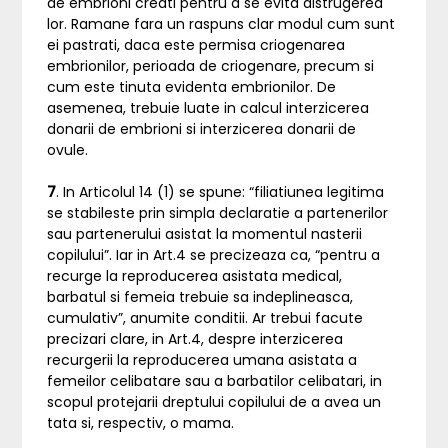
de embrioni creati pentru a se evita distrugerea
lor. Ramane fara un raspuns clar modul cum sunt
ei pastrati, daca este permisa criogenarea
embrionilor, perioada de criogenare, precum si
cum este tinuta evidenta embrionilor. De
asemenea, trebuie luate in calcul interzicerea
donarii de embrioni si interzicerea donarii de
ovule.
7
. In Articolul 14 (1) se spune: “filiatiunea legitima
se stabileste prin simpla declaratie a partenerilor
sau partenerului asistat la momentul nasterii
copilului”. Iar in Art.4 se precizeaza ca, “pentru a
recurge la reproducerea asistata medical,
barbatul si femeia trebuie sa indeplineasca,
cumulativ”, anumite conditii. Ar trebui facute
precizari clare, in Art.4, despre interzicerea
recurgerii la reproducerea umana asistata a
femeilor celibatare sau a barbatilor celibatari, in
scopul protejarii dreptului copilului de a avea un
tata si, respectiv, o mama.