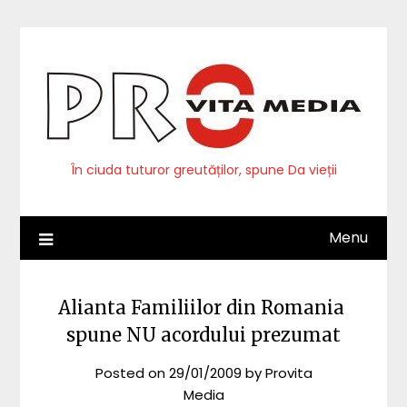
Skip
to
content
În ciuda tuturor greutăților, spune Da vieții
Menu
Alianta Familiilor din Romania
spune NU acordului prezumat
Posted on
29/01/2009
by
Provita
Media