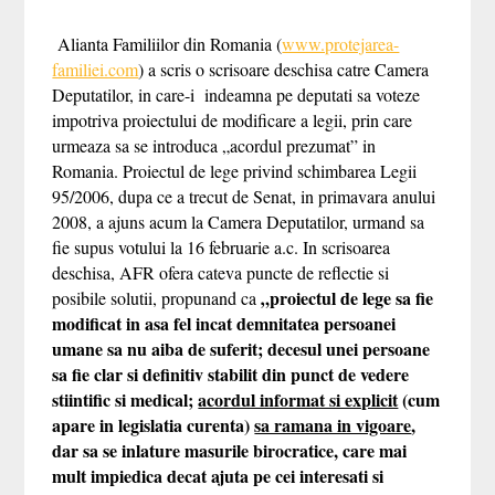
Alianta Familiilor din Romania (
www.protejarea-
familiei.com
) a scris o scrisoare deschisa catre Camera
Deputatilor, in care-i indeamna pe deputati sa voteze
impotriva proiectului de modificare a legii, prin care
urmeaza sa se introduca „acordul prezumat” in
Romania. Proiectul de lege privind schimbarea Legii
95/2006, dupa ce a trecut de Senat, in primavara anului
2008, a ajuns acum la Camera Deputatilor, urmand sa
fie supus votului la 16 februarie a.c. In scrisoarea
deschisa, AFR ofera cateva puncte de reflectie si
„proiectul de lege sa fie
posibile solutii, propunand ca
modificat in asa fel incat demnitatea persoanei
umane sa nu aiba de suferit; decesul unei persoane
sa fie clar si definitiv stabilit din punct de vedere
stiintific si medical;
acordul informat si explicit
(cum
apare in legislatia curenta)
sa ramana in vigoare
,
dar sa se inlature masurile birocratice, care mai
mult impiedica decat ajuta pe cei interesati si