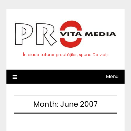
Skip
to
content
În ciuda tuturor greutăților, spune Da vieții
Menu
Month:
June 2007