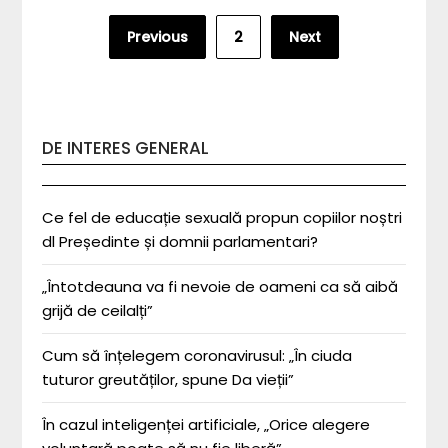
Posts
Previous
2
Next
pagination
DE INTERES GENERAL
Ce fel de educație sexuală propun copiilor noștri
dl Președinte și domnii parlamentari?
„Întotdeauna va fi nevoie de oameni ca să aibă
grijă de ceilalți”
Cum să înțelegem coronavirusul: „În ciuda
tuturor greutăților, spune Da vieții”
În cazul inteligenței artificiale, „Orice alegere