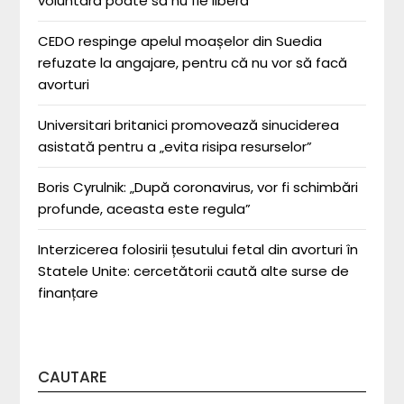
voluntară poate să nu fie liberă”
CEDO respinge apelul moașelor din Suedia
refuzate la angajare, pentru că nu vor să facă
avorturi
Universitari britanici promovează sinuciderea
asistată pentru a „evita risipa resurselor”
Boris Cyrulnik: „După coronavirus, vor fi schimbări
profunde, aceasta este regula”
Interzicerea folosirii țesutului fetal din avorturi în
Statele Unite: cercetătorii caută alte surse de
finanțare
CAUTARE