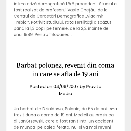
într-o criză demografică fără precedent. Studiul a
fost realizat de profesorul Vasile Gheţău, de la
Centrul de Cercetări Demografice „Vladimir
Trebici”. Potrivit studiului, rata fertilităţii a scăzut
până la 1,3 copii pe femeie, de la 2,2 înainte de
anul 1989. Pentru înlocuirea…
Barbat polonez, revenit din coma
in care se afla de 19 ani
Posted on
04/06/2007
by
Provita
Media
Un barbat din Dzialdowo, Polonia, de 65 de ani, s-a
trezit dupa o coma de 19 ani. Medicii au prezis ca
dl JanGrzewski, care a fost ranit intr-un accident
de munca pe calea ferata, nu-si va mai reveni