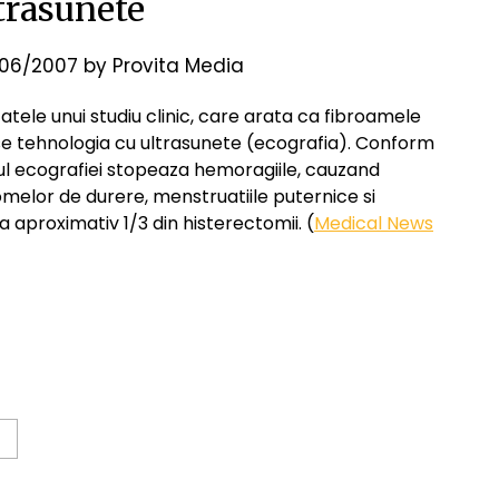
trasunete
06/2007
by
Provita Media
atele unui studiu clinic, care arata ca fibroamele
u-se tehnologia cu ultrasunete (ecografia). Conform
rul ecografiei stopeaza hemoragiile, cauzand
elor de durere, menstruatiile puternice si
 a aproximativ 1/3 din histerectomii. (
Medical News