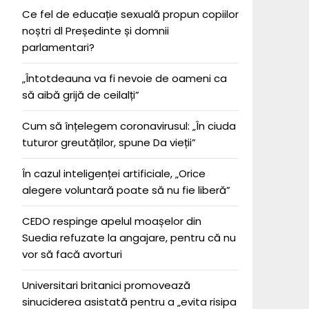
Ce fel de educație sexuală propun copiilor
noștri dl Președinte și domnii
parlamentari?
„Întotdeauna va fi nevoie de oameni ca
să aibă grijă de ceilalți”
Cum să înțelegem coronavirusul: „În ciuda
tuturor greutăților, spune Da vieții”
În cazul inteligenței artificiale, „Orice
alegere voluntară poate să nu fie liberă”
CEDO respinge apelul moașelor din
Suedia refuzate la angajare, pentru că nu
vor să facă avorturi
Universitari britanici promovează
sinuciderea asistată pentru a „evita risipa