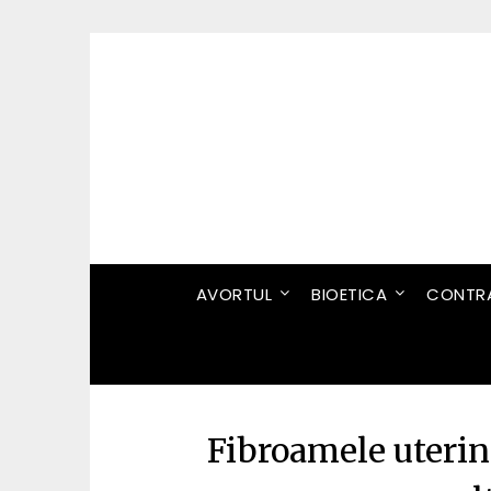
Skip
to
content
AVORTUL
BIOETICA
CONTRA
Fibroamele uterine