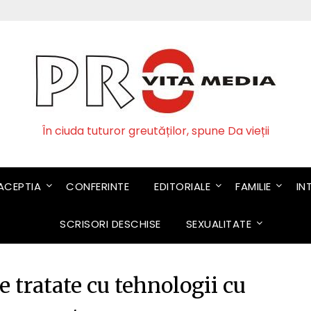
În ciuda tuturor greutăților, spune Da vieții
CEPTIA
CONFERINTE
EDITORIALE
FAMILIE
IN
SCRISORI DESCHISE
SEXUALITATE
 tratate cu tehnologii cu