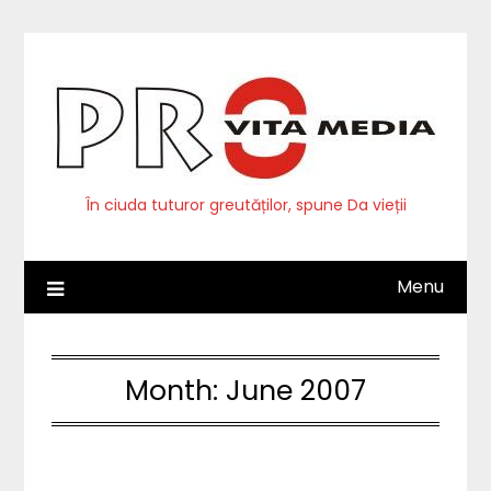
Skip
to
content
În ciuda tuturor greutăților, spune Da vieții
Menu
Month:
June 2007