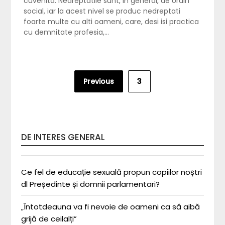
cuvenita. Nedreptatile sunt, in general, de ordin
social, iar la acest nivel se produc nedreptati
foarte multe cu alti oameni, care, desi isi practica
cu demnitate profesia,…
Posts
Previous
3
pagination
DE INTERES GENERAL
Ce fel de educație sexuală propun copiilor noștri
dl Președinte și domnii parlamentari?
„Întotdeauna va fi nevoie de oameni ca să aibă
grijă de ceilalți”