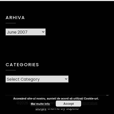
ARHIVA
Arhiva
CATEGORIES
CATEGORIES
Accesând site-ul nostru, sunteti de acord să utilizați Cookie-uri.
©2026
| Built using WordPress and
Responsive
Accept
Mai multe info
Blogily
theme by Superb