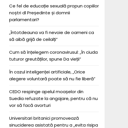
Ce fel de educație sexuală propun copiilor
noștri dl Președinte și domnii
parlamentari?
„Întotdeauna va fi nevoie de oameni ca
să aibă grijă de ceilalți”
Cum să înțelegem coronavirusul: „În ciuda
tuturor greutăților, spune Da vieții”
În cazul inteligenței artificiale, „Orice
alegere voluntară poate să nu fie liberă”
CEDO respinge apelul moașelor din
Suedia refuzate la angajare, pentru că nu
vor să facă avorturi
Universitari britanici promovează
sinuciderea asistată pentru a „evita risipa