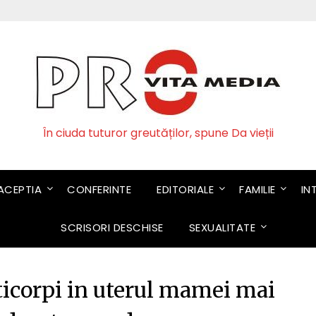
În ciuda tuturor greutăților, spune Da vieții
CEPTIA
CONFERINTE
EDITORIALE
FAMILIE
IN
SCRISORI DESCHISE
SEXUALITATE
ticorpi in uterul mamei mai