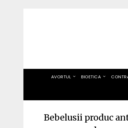
Skip
to
content
AVORTUL
BIOETICA
CONTRA
Bebelusii produc an