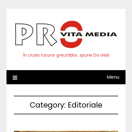
Skip
to
content
În ciuda tuturor greutăților, spune Da vieții
Menu
Category:
Editoriale