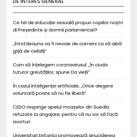
DE INTERES GENERAL
Ce fel de educație sexuală propun copiilor noștri
dl Președinte și domnii parlamentari?
„Întotdeauna va fi nevoie de oameni ca să aibă
grijă de ceilalți”
Cum să înțelegem coronavirusul: „În ciuda
tuturor greutăților, spune Da vieții”
În cazul inteligenței artificiale, „Orice alegere
voluntară poate să nu fie liberă”
CEDO respinge apelul moașelor din Suedia
refuzate la angajare, pentru că nu vor să facă
avorturi
Universitari britanici promovează sinuciderea