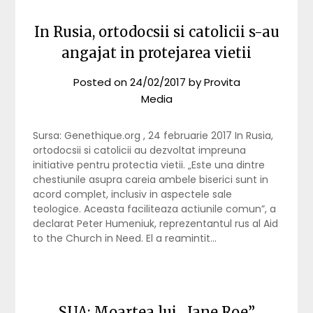
In Rusia, ortodocsii si catolicii s-au
angajat in protejarea vietii
Posted on
24/02/2017
by
Provita
Media
Sursa: Genethique.org , 24 februarie 2017 In Rusia,
ortodocsii si catolicii au dezvoltat impreuna
initiative pentru protectia vietii. „Este una dintre
chestiunile asupra careia ambele biserici sunt in
acord complet, inclusiv in aspectele sale
teologice. Aceasta faciliteaza actiunile comun”, a
declarat Peter Humeniuk, reprezentantul rus al Aid
to the Church in Need. El a reamintit…
SUA: Moartea lui „Jane Roe”