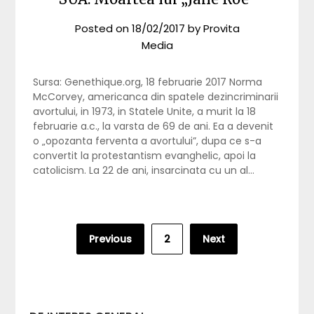
Posted on
18/02/2017
by
Provita
Media
Sursa: Genethique.org, 18 februarie 2017 Norma
McCorvey, americanca din spatele dezincriminarii
avortului, in 1973, in Statele Unite, a murit la 18
februarie a.c., la varsta de 69 de ani. Ea a devenit
o „opozanta ferventa a avortului”, dupa ce s-a
convertit la protestantism evanghelic, apoi la
catolicism. La 22 de ani, insarcinata cu un al…
Posts
Previous
2
Next
pagination