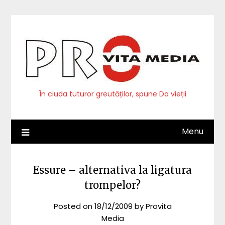
Skip
to
content
În ciuda tuturor greutăților, spune Da vieții
Menu
Essure – alternativa la ligatura
trompelor?
Posted on
18/12/2009
by
Provita
Media