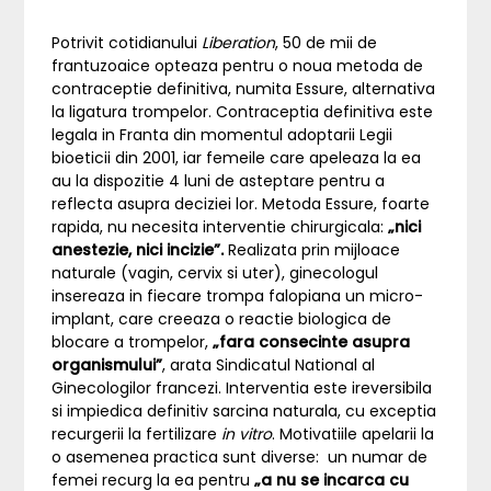
Potrivit cotidianului
Liberation
, 50 de mii de
frantuzoaice opteaza pentru o noua metoda de
contraceptie definitiva, numita Essure, alternativa
la ligatura trompelor. Contraceptia definitiva este
legala in Franta din momentul adoptarii Legii
bioeticii din 2001, iar femeile care apeleaza la ea
au la dispozitie 4 luni de asteptare pentru a
reflecta asupra deciziei lor. Metoda Essure, foarte
rapida, nu necesita interventie chirurgicala:
„nici
anestezie, nici incizie”.
Realizata prin mijloace
naturale (vagin, cervix si uter), ginecologul
insereaza in fiecare trompa falopiana un micro-
implant, care creeaza o reactie biologica de
blocare a trompelor,
„fara consecinte asupra
organismului”
, arata Sindicatul National al
Ginecologilor francezi. Interventia este ireversibila
si impiedica definitiv sarcina naturala, cu exceptia
recurgerii la fertilizare
in vitro
. Motivatiile apelarii la
o asemenea practica sunt diverse: un numar de
femei recurg la ea pentru
„a nu se incarca cu