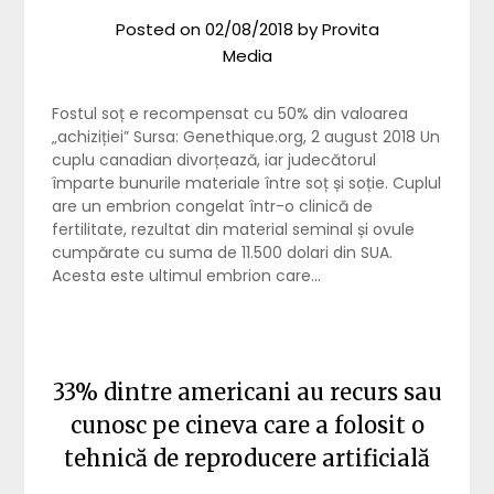
Posted on
02/08/2018
by
Provita
Media
Fostul soț e recompensat cu 50% din valoarea
„achiziției” Sursa: Genethique.org, 2 august 2018 Un
cuplu canadian divorțează, iar judecătorul
împarte bunurile materiale între soț și soție. Cuplul
are un embrion congelat într-o clinică de
fertilitate, rezultat din material seminal și ovule
cumpărate cu suma de 11.500 dolari din SUA.
Acesta este ultimul embrion care…
33% dintre americani au recurs sau
cunosc pe cineva care a folosit o
tehnică de reproducere artificială