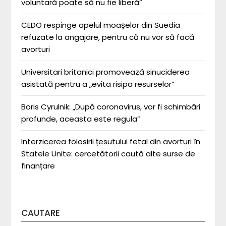
voluntară poate să nu fie liberă”
CEDO respinge apelul moașelor din Suedia
refuzate la angajare, pentru că nu vor să facă
avorturi
Universitari britanici promovează sinuciderea
asistată pentru a „evita risipa resurselor”
Boris Cyrulnik: „După coronavirus, vor fi schimbări
profunde, aceasta este regula”
Interzicerea folosirii țesutului fetal din avorturi în
Statele Unite: cercetătorii caută alte surse de
finanțare
CAUTARE