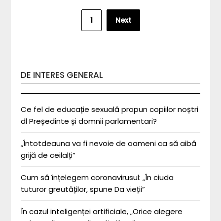
Posts
1
Next
pagination
DE INTERES GENERAL
Ce fel de educație sexuală propun copiilor noștri
dl Președinte și domnii parlamentari?
„Întotdeauna va fi nevoie de oameni ca să aibă
grijă de ceilalți”
Cum să înțelegem coronavirusul: „În ciuda
tuturor greutăților, spune Da vieții”
În cazul inteligenței artificiale, „Orice alegere