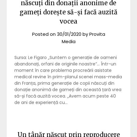
născuți din donații anonime de
gameți dorește să-și facă auzită
vocea
Posted on
30/01/2020
by
Provita
Media
Sursa: Le Figaro „Suntem o generație de oameni
abandonați, orfani de originile noastre”… Într-un
moment în care problema procreării asistate
medical revine în prim-planul scenei mass-media
din Franța, prima generație de copii născuți din
donație anonimă de gameți din această țară vrea
să-și facă auzită vocea. „Avem acum peste 40
de ani de experiență cu…
Un tânăr născut prin reproducere