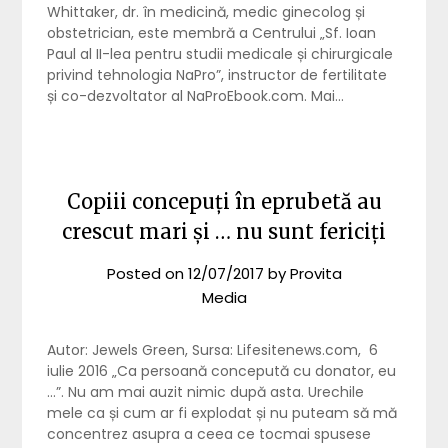
Whittaker, dr. în medicină, medic ginecolog și
obstetrician, este membră a Centrului „Sf. Ioan
Paul al II-lea pentru studii medicale și chirurgicale
privind tehnologia NaPro”, instructor de fertilitate
și co-dezvoltator al NaProEbook.com. Mai…
Copiii concepuți în eprubetă au
crescut mari și … nu sunt fericiți
Posted on
12/07/2017
by
Provita
Media
Autor: Jewels Green, Sursa: Lifesitenews.com, 6
iulie 2016 „Ca persoană concepută cu donator, eu
…”. Nu am mai auzit nimic după asta. Urechile
mele ca și cum ar fi explodat și nu puteam să mă
concentrez asupra a ceea ce tocmai spusese