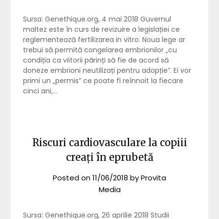
Sursa: Genethique.org, 4 mai 2018 Guvernul
maltez este în curs de revizuire a legislației ce
reglementează fertilizarea in vitro. Noua lege ar
trebui să permită congelarea embrionilor „cu
condiția ca viitorii părinți să fie de acord să
doneze embrioni neutilizați pentru adopție”. Ei vor
primi un „permis” ce poate fi reînnoit la fiecare
cinci ani,…
Riscuri cardiovasculare la copiii
creați în eprubetă
Posted on
11/06/2018
by
Provita
Media
Sursa: Genethique.org, 26 aprilie 2018 Studii