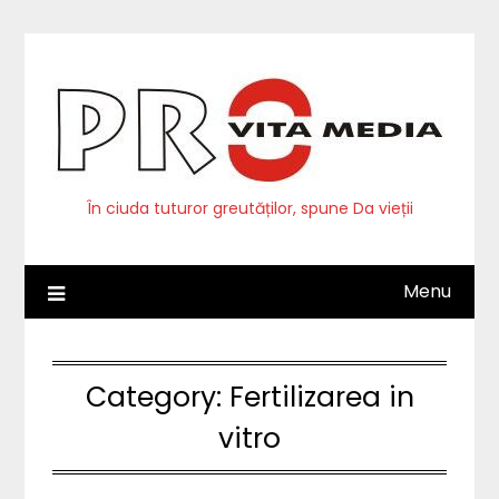
Skip
to
content
În ciuda tuturor greutăților, spune Da vieții
Menu
Category:
Fertilizarea in
vitro