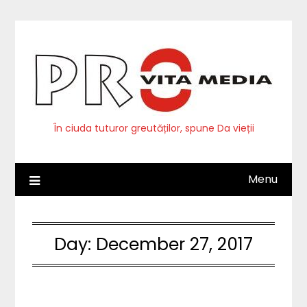
Skip
to
content
În ciuda tuturor greutăților, spune Da vieții
Menu
Day:
December 27, 2017