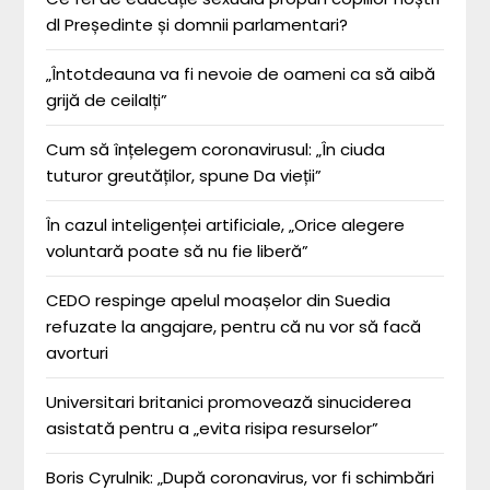
dl Președinte și domnii parlamentari?
„Întotdeauna va fi nevoie de oameni ca să aibă
grijă de ceilalți”
Cum să înțelegem coronavirusul: „În ciuda
tuturor greutăților, spune Da vieții”
În cazul inteligenței artificiale, „Orice alegere
voluntară poate să nu fie liberă”
CEDO respinge apelul moașelor din Suedia
refuzate la angajare, pentru că nu vor să facă
avorturi
Universitari britanici promovează sinuciderea
asistată pentru a „evita risipa resurselor”
Boris Cyrulnik: „După coronavirus, vor fi schimbări