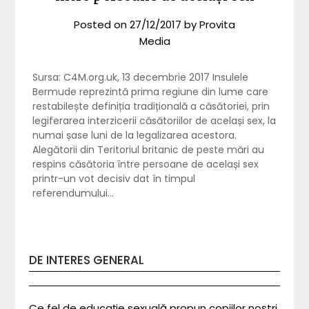
Posted on
27/12/2017
by
Provita
Media
Sursa: C4M.org.uk, 13 decembrie 2017 Insulele
Bermude reprezintă prima regiune din lume care
restabilește definiția tradițională a căsătoriei, prin
legiferarea interzicerii căsătoriilor de același sex, la
numai șase luni de la legalizarea acestora.
Alegătorii din Teritoriul britanic de peste mări au
respins căsătoria între persoane de același sex
printr-un vot decisiv dat în timpul
referendumului…
DE INTERES GENERAL
Ce fel de educație sexuală propun copiilor noștri