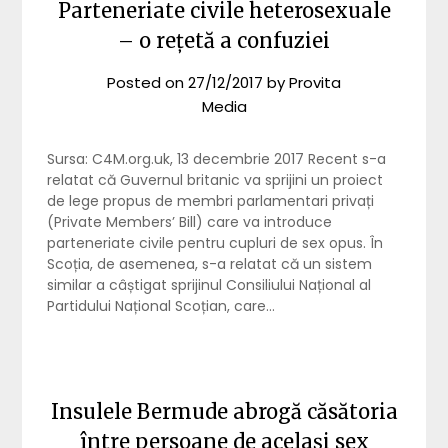
Parteneriate civile heterosexuale
– o rețetă a confuziei
Posted on
27/12/2017
by
Provita
Media
Sursa: C4M.org.uk, 13 decembrie 2017 Recent s-a
relatat că Guvernul britanic va sprijini un proiect
de lege propus de membri parlamentari privați
(Private Members’ Bill) care va introduce
parteneriate civile pentru cupluri de sex opus. În
Scoția, de asemenea, s-a relatat că un sistem
similar a câștigat sprijinul Consiliului Național al
Partidului Național Scoțian, care…
Insulele Bermude abrogă căsătoria
între persoane de același sex