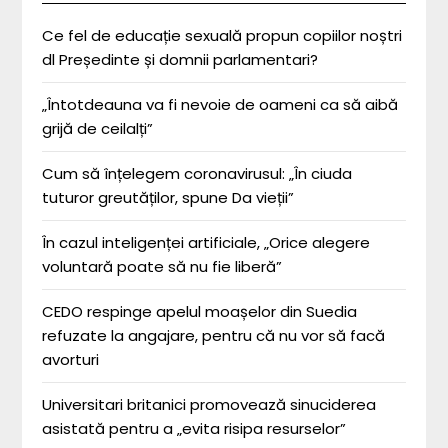
Ce fel de educație sexuală propun copiilor noștri
dl Președinte și domnii parlamentari?
„Întotdeauna va fi nevoie de oameni ca să aibă
grijă de ceilalți”
Cum să înțelegem coronavirusul: „În ciuda
tuturor greutăților, spune Da vieții”
În cazul inteligenței artificiale, „Orice alegere
voluntară poate să nu fie liberă”
CEDO respinge apelul moașelor din Suedia
refuzate la angajare, pentru că nu vor să facă
avorturi
Universitari britanici promovează sinuciderea
asistată pentru a „evita risipa resurselor”