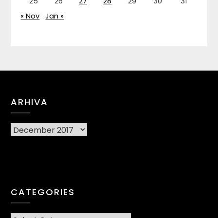
25
26
27
28
29
30
31
« Nov
Jan »
ARHIVA
Arhiva
CATEGORIES
CATEGORIES