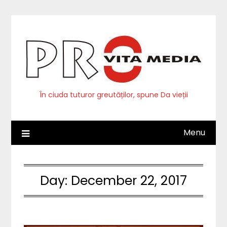
Skip
to
content
În ciuda tuturor greutăților, spune Da vieții
Menu
Day:
December 22, 2017