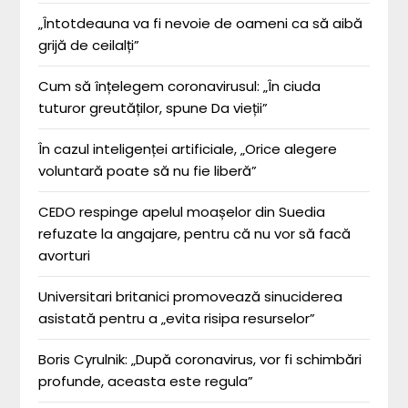
„Întotdeauna va fi nevoie de oameni ca să aibă
grijă de ceilalți”
Cum să înțelegem coronavirusul: „În ciuda
tuturor greutăților, spune Da vieții”
În cazul inteligenței artificiale, „Orice alegere
voluntară poate să nu fie liberă”
CEDO respinge apelul moașelor din Suedia
refuzate la angajare, pentru că nu vor să facă
avorturi
Universitari britanici promovează sinuciderea
asistată pentru a „evita risipa resurselor”
Boris Cyrulnik: „După coronavirus, vor fi schimbări
profunde, aceasta este regula”