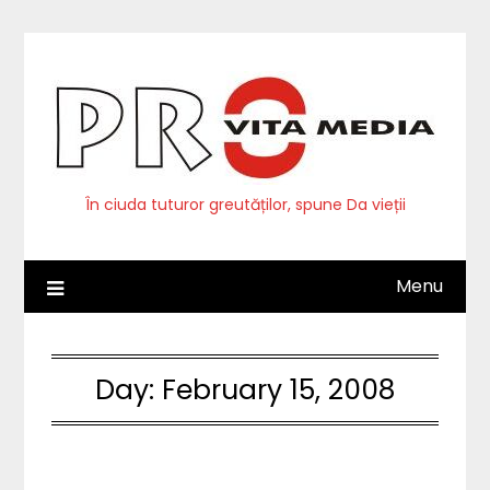
Skip
to
content
În ciuda tuturor greutăților, spune Da vieții
Menu
Day:
February 15, 2008