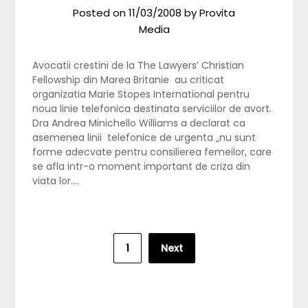
Posted on
11/03/2008
by
Provita
Media
Avocatii crestini de la The Lawyers’ Christian
Fellowship din Marea Britanie au criticat
organizatia Marie Stopes International pentru
noua linie telefonica destinata serviciilor de avort.
Dra Andrea Minichello Williams a declarat ca
asemenea linii telefonice de urgenta „nu sunt
forme adecvate pentru consilierea femeilor, care
se afla intr-o moment important de criza din
viata lor….
Posts
1
Next
pagination