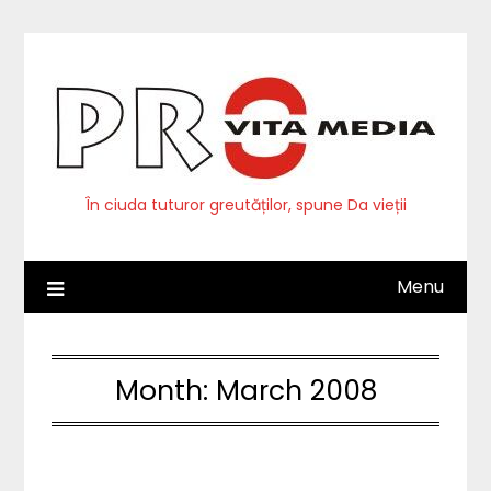
Skip
to
content
În ciuda tuturor greutăților, spune Da vieții
Menu
Month:
March 2008