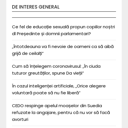
DE INTERES GENERAL
Ce fel de educație sexuală propun copiilor noștri
dl Președinte și domnii parlamentari?
„Întotdeauna va fi nevoie de oameni ca să aibă
grijă de ceilalți”
Cum să înțelegem coronavirusul: „În ciuda
tuturor greutăților, spune Da vieții”
În cazul inteligenței artificiale, „Orice alegere
voluntară poate să nu fie liberă”
CEDO respinge apelul moașelor din Suedia
refuzate la angajare, pentru că nu vor să facă
avorturi