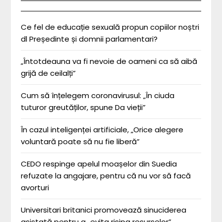
Ce fel de educație sexuală propun copiilor noștri
dl Președinte și domnii parlamentari?
„Întotdeauna va fi nevoie de oameni ca să aibă
grijă de ceilalți”
Cum să înțelegem coronavirusul: „În ciuda
tuturor greutăților, spune Da vieții”
În cazul inteligenței artificiale, „Orice alegere
voluntară poate să nu fie liberă”
CEDO respinge apelul moașelor din Suedia
refuzate la angajare, pentru că nu vor să facă
avorturi
Universitari britanici promovează sinuciderea
asistată pentru a „evita risipa resurselor”