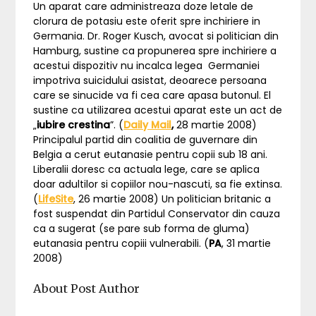
Un aparat care administreaza doze letale de
clorura de potasiu este oferit spre inchiriere in
Germania. Dr. Roger Kusch, avocat si politician din
Hamburg, sustine ca propunerea spre inchiriere a
acestui dispozitiv nu incalca legea Germaniei
impotriva suicidului asistat, deoarece persoana
care se sinucide va fi cea care apasa butonul. El
sustine ca utilizarea acestui aparat este un act de
„
iubire crestina
”. (
Daily Mail
,
28 martie 2008)
Principalul partid din coalitia de guvernare din
Belgia a cerut eutanasie pentru copii sub 18 ani.
Liberalii doresc ca actuala lege, care se aplica
doar adultilor si copiilor nou-nascuti, sa fie extinsa.
(
LifeSite
, 26 martie 2008) Un politician britanic a
fost suspendat din Partidul Conservator din cauza
ca a sugerat (se pare sub forma de gluma)
eutanasia pentru copiii vulnerabili. (
PA
, 31 martie
2008)
About Post Author