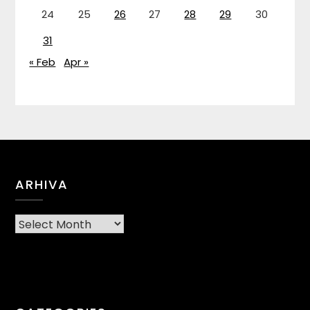
24
25
26
27
28
29
30
31
« Feb
Apr »
ARHIVA
Arhiva