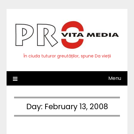
Skip
to
content
În ciuda tuturor greutăților, spune Da vieții
Menu
Day:
February 13, 2008