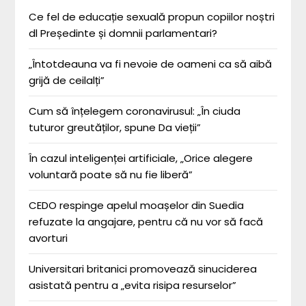
Ce fel de educație sexuală propun copiilor noștri
dl Președinte și domnii parlamentari?
„Întotdeauna va fi nevoie de oameni ca să aibă
grijă de ceilalți”
Cum să înțelegem coronavirusul: „În ciuda
tuturor greutăților, spune Da vieții”
În cazul inteligenței artificiale, „Orice alegere
voluntară poate să nu fie liberă”
CEDO respinge apelul moașelor din Suedia
refuzate la angajare, pentru că nu vor să facă
avorturi
Universitari britanici promovează sinuciderea
asistată pentru a „evita risipa resurselor”