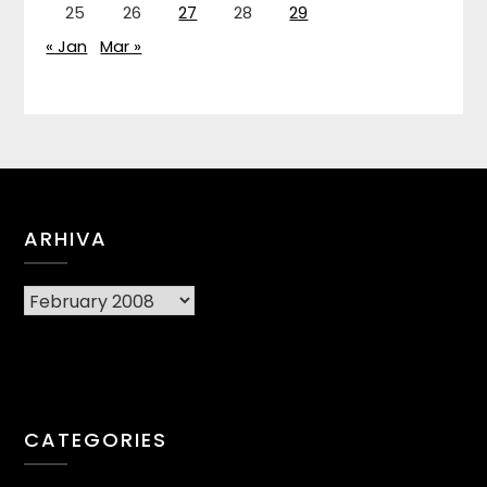
25
26
27
28
29
« Jan
Mar »
ARHIVA
Arhiva
CATEGORIES