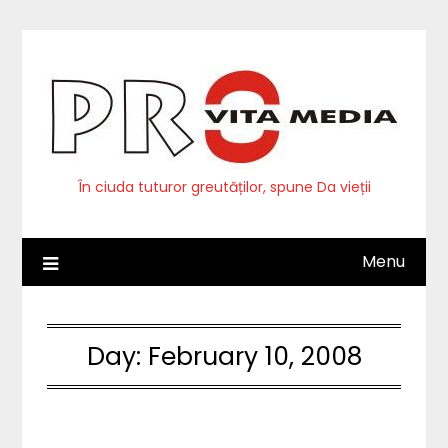
Skip
to
content
În ciuda tuturor greutăților, spune Da vieții
Menu
Day:
February 10, 2008