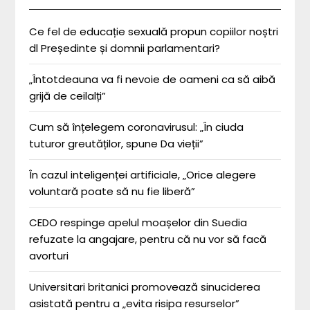
Ce fel de educație sexuală propun copiilor noștri
dl Președinte și domnii parlamentari?
„Întotdeauna va fi nevoie de oameni ca să aibă
grijă de ceilalți”
Cum să înțelegem coronavirusul: „În ciuda
tuturor greutăților, spune Da vieții”
În cazul inteligenței artificiale, „Orice alegere
voluntară poate să nu fie liberă”
CEDO respinge apelul moașelor din Suedia
refuzate la angajare, pentru că nu vor să facă
avorturi
Universitari britanici promovează sinuciderea
asistată pentru a „evita risipa resurselor”