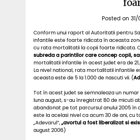
foar
Posted on
31/
Conform unui raport al Autoritatii pentru San
infantile este foarte ridicata în aceasta zo
cu rata mortalitatii la copii foarte ridicata
subreda a parintilor care concep copii, sar
mortalitatii infantile în acest judet era de 21
La nivel national, rata mortalitatii infantile e
aceasta este de 5 la 1.000 de nascuti vii. (
Ad
Tot în acest judet se semnaleaza un numar m
luna august, s-au înregistrat 80 de micuti a
abandonat pe tot parcursul anului 2005 în ac
este la acelasi nivel ca acum 30 de ani, cu 
„Adevarul”,
„avortul a fost liberalizat si e
august 2006)