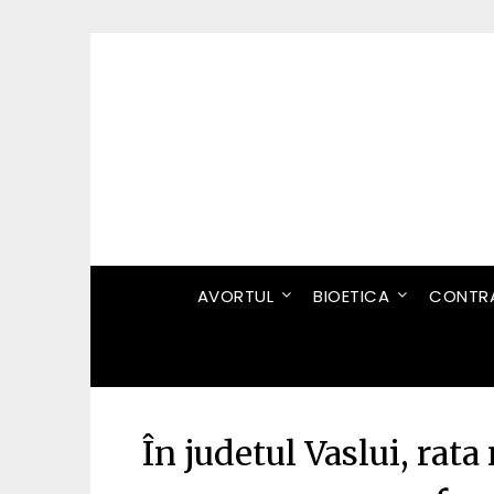
Skip
to
content
AVORTUL
BIOETICA
CONTRA
În judetul Vaslui, rata