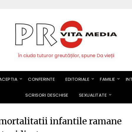
În ciuda tuturor greutăților, spune Da vieții
CEPTIA
CONFERINTE
EDITORIALE
FAMILIE
IN
SCRISORI DESCHISE
SEXUALITATE
 mortalitatii infantile ramane