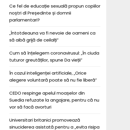
Ce fel de educație sexuală propun copiilor
noștri dl Președinte și domnii
parlamentari?
„Întotdeauna va fi nevoie de oameni ca
să aibă grijă de ceilalți”
Cum să înțelegem coronavirusul: „În ciuda
tuturor greutăților, spune Da vieții”
În cazul inteligenței artificiale, „Orice
alegere voluntară poate să nu fie liberă”
CEDO respinge apelul moașelor din
Suedia refuzate la angajare, pentru că nu
vor să facă avorturi
Universitari britanici promovează
sinuciderea asistată pentru a „evita risipa