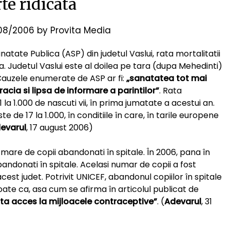
te ridicata
08/2006
by
Provita Media
atate Publica (ASP) din judetul Vaslui, rata mortalitatii
na. Judetul Vaslui este al doilea pe tara (dupa Mehedinti)
. Cauzele enumerate de ASP ar fi:
„sanatatea tot mai
acia si lipsa de informare a parintilor”
. Rata
,1 la 1.000 de nascuti vii, în prima jumatate a acestui an.
ste de 17 la 1.000, în conditiile în care, în tarile europene
evarul
, 17 august 2006)
are de copii abandonati în spitale. În 2006, pana în
bandonati în spitale. Acelasi numar de copii a fost
est judet. Potrivit UNICEF, abandonul copiilor în spitale
toate ca, asa cum se afirma în articolul publicat de
xista acces la mijloacele contraceptive”
. (
Adevarul
, 31