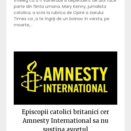
înteleg ca a fi vulnerabil si dependent de altii face
parte din fiinta umana. Mary Kenny, jurnalista
catolica, a scris la rubrica de Opinii a ziarului
Times ca „a te îngriji de un bolnav în varsta, pe
moarte,…
Episcopii catolici britanici cer
Amnesty International sa nu
sustina avortul