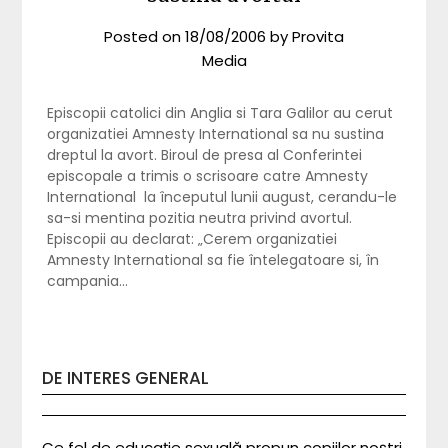
Posted on
18/08/2006
by
Provita
Media
Episcopii catolici din Anglia si Tara Galilor au cerut
organizatiei Amnesty International sa nu sustina
dreptul la avort. Biroul de presa al Conferintei
episcopale a trimis o scrisoare catre Amnesty
International la începutul lunii august, cerandu-le
sa-si mentina pozitia neutra privind avortul.
Episcopii au declarat: „Cerem organizatiei
Amnesty International sa fie întelegatoare si, în
campania…
DE INTERES GENERAL
Ce fel de educație sexuală propun copiilor noștri