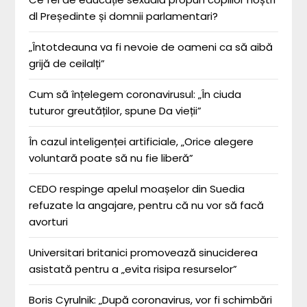
dl Președinte și domnii parlamentari?
„Întotdeauna va fi nevoie de oameni ca să aibă
grijă de ceilalți”
Cum să înțelegem coronavirusul: „În ciuda
tuturor greutăților, spune Da vieții”
În cazul inteligenței artificiale, „Orice alegere
voluntară poate să nu fie liberă”
CEDO respinge apelul moașelor din Suedia
refuzate la angajare, pentru că nu vor să facă
avorturi
Universitari britanici promovează sinuciderea
asistată pentru a „evita risipa resurselor”
Boris Cyrulnik: „După coronavirus, vor fi schimbări