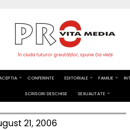
În ciuda tuturor greutăților, spune Da vieții
CEPTIA
CONFERINTE
EDITORIALE
FAMILIE
IN
SCRISORI DESCHISE
SEXUALITATE
gust 21, 2006