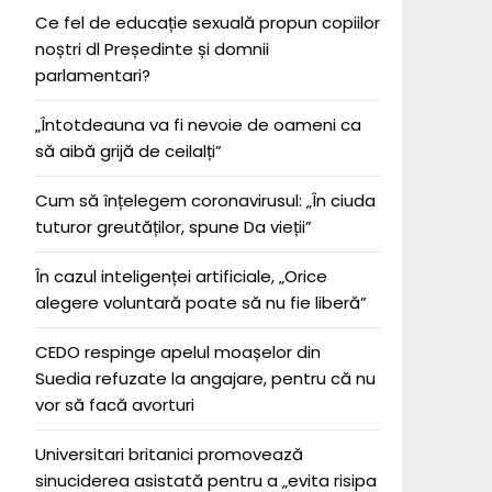
Ce fel de educație sexuală propun copiilor
noștri dl Președinte și domnii
parlamentari?
„Întotdeauna va fi nevoie de oameni ca
să aibă grijă de ceilalți”
Cum să înțelegem coronavirusul: „În ciuda
tuturor greutăților, spune Da vieții”
În cazul inteligenței artificiale, „Orice
alegere voluntară poate să nu fie liberă”
CEDO respinge apelul moașelor din
Suedia refuzate la angajare, pentru că nu
vor să facă avorturi
Universitari britanici promovează
sinuciderea asistată pentru a „evita risipa