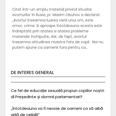
Citat într-un amplu material privind situatia
avorturilor în Rusia, pr. Maxim Obuhov a declarat:
„Avortul înseamna luarea vietii unui om, este
omor, crima. Si aproape întotdeauna acesta este
îndreptatit prin atatea si atatea probleme
materiale închipuite, dar, de fapt, avortul
înseamna atitudinea noastra fata de copil. Noi nu
putem spune ca oamenii fura pentru ca…
DE INTERES GENERAL
Ce fel de educație sexuală propun copiilor noștri
dl Președinte și domnii parlamentari?
„Întotdeauna va fi nevoie de oameni ca să aibă
grijă de ceilalți”