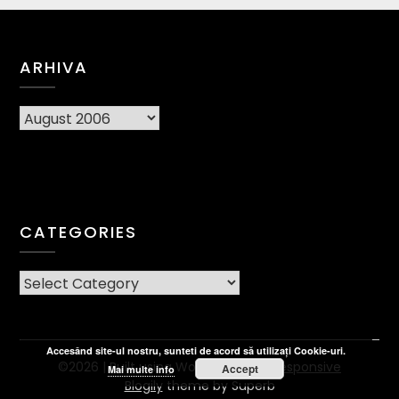
ARHIVA
Arhiva
CATEGORIES
CATEGORIES
Accesând site-ul nostru, sunteti de acord să utilizați Cookie-uri.
©2026
| Built using WordPress and
Responsive
Accept
Mai multe info
Blogily
theme by Superb