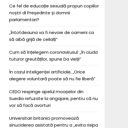
Ce fel de educație sexuală propun copiilor
noștri dl Președinte și domnii
parlamentari?
„Întotdeauna va fi nevoie de oameni ca
să aibă grijă de ceilalți”
Cum să înțelegem coronavirusul: „În ciuda
tuturor greutăților, spune Da vieții”
În cazul inteligenței artificiale, „Orice
alegere voluntară poate să nu fie liberă”
CEDO respinge apelul moașelor din
Suedia refuzate la angajare, pentru că nu
vor să facă avorturi
Universitari britanici promovează
sinuciderea asistată pentru a „evita risipa