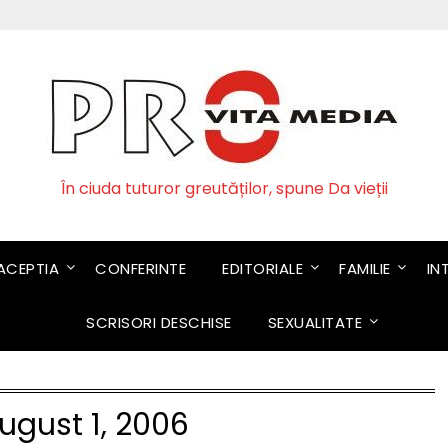
În ciuda tuturor greutăților, spune Da vieții
CEPTIA
CONFERINTE
EDITORIALE
FAMILIE
IN
SCRISORI DESCHISE
SEXUALITATE
ugust 1, 2006