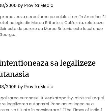
08/2006
by
Provita Media
lair, promoveaza cercetarea pe celule stem în America. El
tehnologie din Marea Britanie si California, relateaza
lair este de parere ca Marea Britanie este locul unde
, George…
intentioneaza sa legalizeze
utanasia
08/2006
by
Provita Media
galizarea eutanasiei. K Venkatapathy, ministrul Legii si
edere legalizarea eutanasiei. Pana acum legea nu a
s nu va fi luata în considerare.” (The Times of India, 1