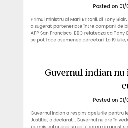
Posted on
01/
Primul ministru al Marii Britanii, dl Tony B
a sugerat parteneriate între companii de bio
AFP San Francisco. BBC relateaza ca Tony B
se pot face asemenea cercetari. La 19 iulie
Guvernul indian nu 
e
Posted on
01/
Guvernul indian a respins apelurile pentru le
Justitiei, a declarat: „Guvernul nu are în v
permis eutanasia si nici o cerere în acest sen